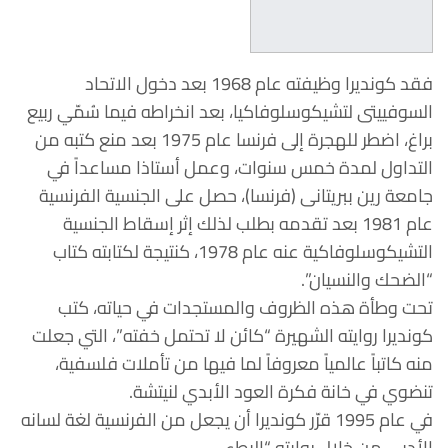
فقد كونديرا وظيفته عام 1968 بعد دخول الاتحاد
السوفييتى لتشيكوسلوفاكيا، بعد انخراطه فيما سُمّي ربيع
براغ، اضطر للهجرة إلى فرنسا عام 1975 بعد منع كتبه من
التداول لمدة خمس سنوات، وعمل أستاذا مساعداً في
جامعة رين ببريتانى (فرنسا)، حصل على الجنسية الفرنسية
عام 1981 بعد تقدمه بطلب لذلك إثر إسقاط الجنسية
التشيكوسلوفاكية عنه عام 1978، كنتيجة لكتابته كتاب
“الضحك والنسيان”.
تحت وطأة هذه الظروف والمستجدات في حياته، كتب
كونديرا روايته الشهيرة “كائن لا تحتمل خفته”، التي جعلت
منه كاتباً عالمياً معروفاً لما فيها من تأملات فلسفية،
تنضوي في خانة فكرة العود الأبدي لنيتشة.
في عام 1995 قرّر كونديرا أن يجعل من الفرنسية لغة لسانه
الأدبي من خلال روايته “البطء .