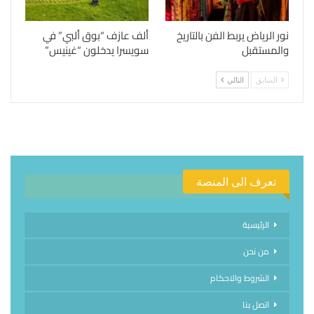
نور الرياض يربط الفن بالتاريخ
ألف عازف “بوق ألبي” في
والمستقبل
سويسرا يدخلون “غينيس”
السابق
التالي
تعرف الى المنصة
الرئيسية
من نحن
الشروط والاحكام
اتصل بنا