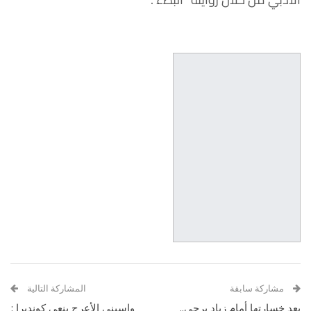
مشاركة سابقة
المشاركة التالية
بعد خسارتها أمام زياد برجي..
واسيني الأعرج ينعى كونديرا :