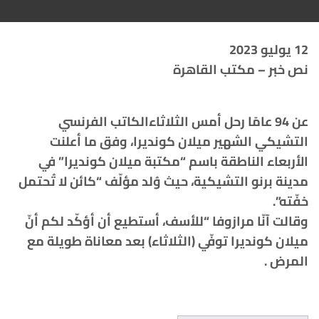
12 يوليو 2023
نص خبر – مكتب القاهرة
عن 94 عامًا رحل أمس الثلاثاءالكاتب الفرنسي
التشيكي الشهير ميلان كونديرا، وفق ما أعلنت
الأربعاء الناطقة باسم “مكتبة ميلان كونديرا” في
مدينة برنو التشيكية، حيث وُلد مؤلّف “كائن لا تُحتمل
خفّته”.
وقالت آنّا مرازوفا “للأسف، أستطيع أن أؤكّد لكم أنّ
ميلان كونديرا توفّي (الثلاثاء) بعد معاناة طويلة مع
المرض .