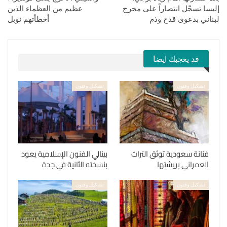
إليسا تسجّل انتصاراً على مخرج
عظيم من العظماء الذين
لبناني بدعوى قدح وذم
أخطأتهم نوبل
قد يعجبك ايضا
تشكيل وفنون
تشكيل وفنون
فنانة سعودية توثق التراث
بينالي الفنون الإسلامية يعود
العمراني بريشتها
بنسخته الثانية في جدة
تشكيل وفنون
تشكيل وفنون