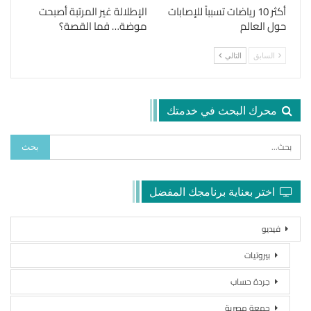
أكثر 10 رياضات تسبباً للإصابات
الإطلالة غير المرتبة أصبحت
حول العالم
موضة… فما القصة؟
السابق
التالي
محرك البحث في خدمتك
اختر بعناية برنامجك المفضل
فيديو
بيروتيات
جردة حساب
جمعة مصرية