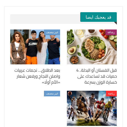
قد يعجبك ايضا
رشاقة
غير مصنف
قبل الفستان أو البدلة.. 4
بعد الطلاق… نجمات عربيات
حميات قد تساعدك على
واصلن النجاح ورفعن شعار
خسارة الوزن بسرعة
«الأم أولًا»
رياضة
غير مصنف