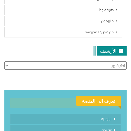
دقيقة جداً
ملهمون
من “نص” المحروسة
الأرشيف
الأرشيف
تعرف الى المنصة
الرئيسية
من نحن