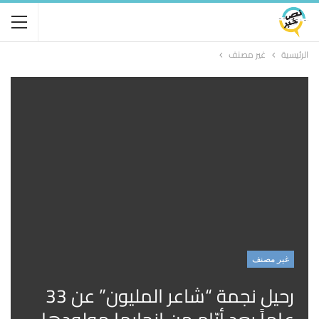
الرئيسية
غير مصنف
غير مصنف
رحيل نجمة “شاعر المليون” عن 33