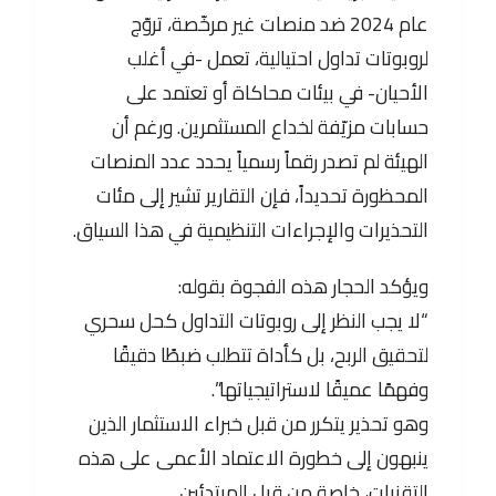
عام 2024 ضد منصات غير مرخّصة، تروّج
لروبوتات تداول احتيالية، تعمل -في أغلب
الأحيان- في بيئات محاكاة أو تعتمد على
حسابات مزيّفة لخداع المستثمرين. ورغم أن
الهيئة لم تصدر رقماً رسمياً يحدد عدد المنصات
المحظورة تحديداً، فإن التقارير تشير إلى مئات
التحذيرات والإجراءات التنظيمية في هذا السياق.
ويؤكد الحجار هذه الفجوة بقوله:
“لا يجب النظر إلى روبوتات التداول كحل سحري
لتحقيق الربح، بل كأداة تتطلب ضبطًا دقيقًا
وفهمًا عميقًا لاستراتيجياتها”.
وهو تحذير يتكرر من قبل خبراء الاستثمار الذين
ينبهون إلى خطورة الاعتماد الأعمى على هذه
التقنيات، خاصة من قبل المبتدئين.