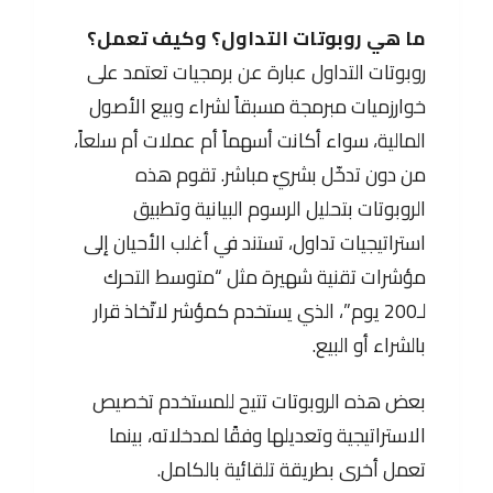
ما هي روبوتات التداول؟ وكيف تعمل؟
روبوتات التداول عبارة عن برمجيات تعتمد على
خوارزميات مبرمجة مسبقاً لشراء وبيع الأصول
المالية، سواء أكانت أسهماً أم عملات أم سلعاً،
من دون تدخّل بشريّ مباشر. تقوم هذه
الروبوتات بتحليل الرسوم البيانية وتطبيق
استراتيجيات تداول، تستند في أغلب الأحيان إلى
مؤشرات تقنية شهيرة مثل “متوسط التحرك
لـ200 يوم”، الذي يستخدم كمؤشر لاتّخاذ قرار
بالشراء أو البيع.
بعض هذه الروبوتات تتيح للمستخدم تخصيص
الاستراتيجية وتعديلها وفقًا لمدخلاته، بينما
تعمل أخرى بطريقة تلقائية بالكامل.