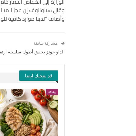
الوزارة إلى انخفاض أسعار خام ا
وقال سيلوانوف إن عجز الميزانية سيبلغ حوالي 2 إلى 2.5% من النا
وأضاف “لدينا موارد كافية للو
مشاركة سابقة
الداو جونز يحقق أطول سلسلة ارتفاعات 
قد يعجبك ايضا
رشاقة