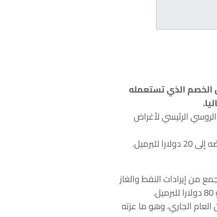
ض الخصم الذي تستعمله
 الروسي الرئيسي لأغراض
وقال سيلوانوف في مقابلة “يبلغ الخصم حاليا 25 دولارا للبرميل عن سعر خام برنت… نعتزم خفضه إلى 20 دولارا للبرميل.
جمع من إيرادات النفط والغاز
ستة الأولى من العام الجاري، وهو ما عزته