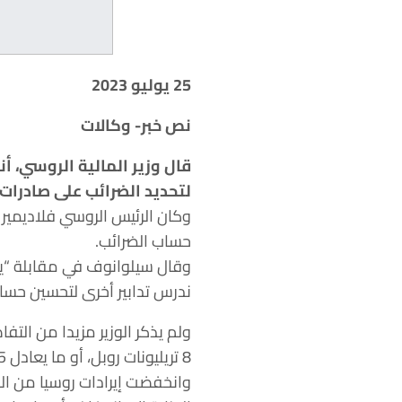
25 يوليو 2023
نص خبر- وكالات
قال وزير المالية الروسي، 
لتحديد الضرائب على صادرات البلاد من النفط الخا
وكان الرئيس الروسي فلاديمير ب
حساب الضرائب.
ندرس تدابير أخرى لتحسين حساب
ولم يذكر الوزير مزيدا من التفا
8 تريليونات روبل، أو ما يعادل 88.5 مليار دولار، في 2023 على أساس سعر برنت الحالي البالغ نحو 80 دولارا للبرميل.