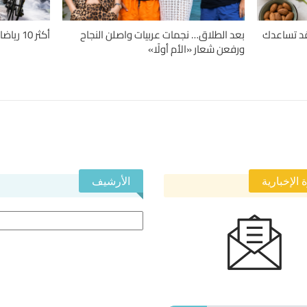
دلة.. 4 حميات قد تساعدك
بعد الطلاق… نجمات عربيات واصلن النجاح
أكثر 10 رياضات تسبباً للإصابات حول العالم
ورفعن شعار «الأم أولًا»
 الإخبارية
الأرشيف
الأرشيف
 في النشرة الإخبارية ليصلك كل جديد.