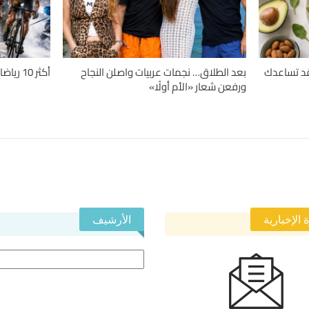
دلة.. 4 حميات قد تساعدك
بعد الطلاق… نجمات عربيات واصلن النجاح
أكثر 10 رياضات تسبباً للإصابات حول العالم
ورفعن شعار «الأم أولًا»
 الإخبارية
الأرشيف
الأرشيف