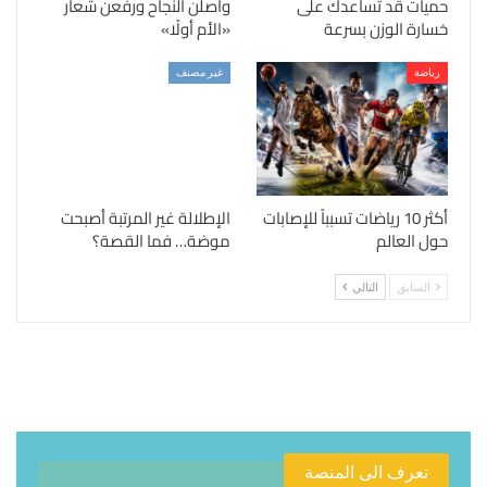
حميات قد تساعدك على
واصلن النجاح ورفعن شعار
خسارة الوزن بسرعة
«الأم أولًا»
رياضة
غير مصنف
أكثر 10 رياضات تسبباً للإصابات
الإطلالة غير المرتبة أصبحت
حول العالم
موضة… فما القصة؟
السابق
التالي
تعرف الى المنصة