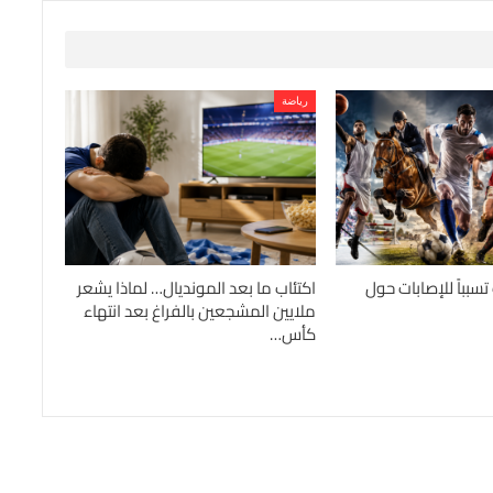
رياضة
اضات تسبباً للإصابات حول
اكتئاب ما بعد المونديال… لماذا يشعر
ملايين المشجعين بالفراغ بعد انتهاء
كأس…