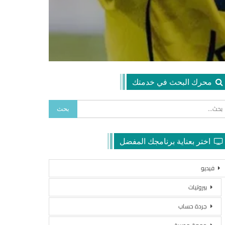
محرك البحث في خدمتك
اختر بعناية برنامجك المفضل
فيديو
بيروتيات
جردة حساب