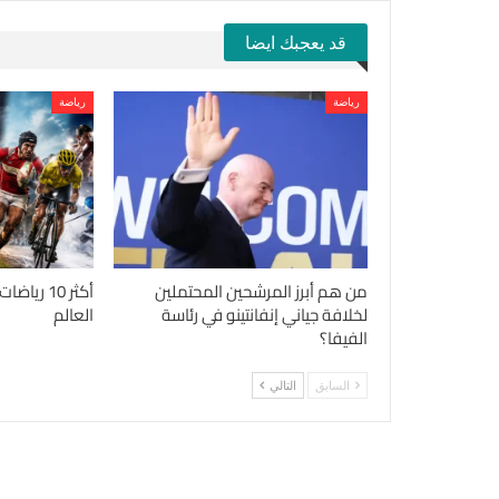
قد يعجبك ايضا
رياضة
رياضة
من هم أبرز المرشحين المحتملين
أكثر 10 ري
لخلافة جياني إنفانتينو في رئاسة
العالم
الفيفا؟
السابق
التالي