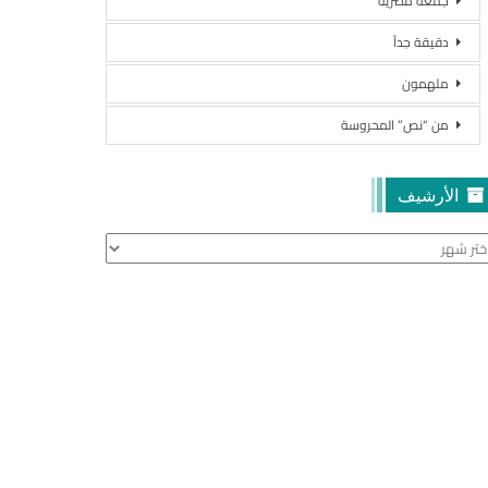
جمعة مصرية
دقيقة جداً
ملهمون
من “نص” المحروسة
الأرشيف
أرشيف