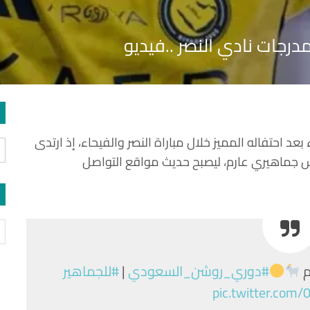
رجات نادي النصر ..فيديو
بعد احتفاله المميز خلال مباراة النصر والفيحاء، إذ ارتدى
جماهيري عارم، ليصبح حديث مواقع التواصل
م
#دوري_روشن_السعودي
|
#للجماهير
pic.twitter.com/