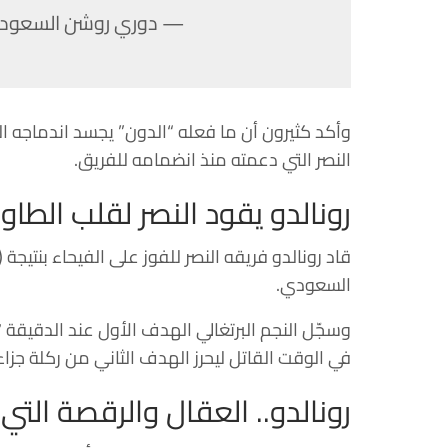
— دوري روشن السعودي (
وأكد كثيرون أن ما فعله “الدون” يجسد اندماجه ا
النصر التي دعمته منذ انضمامه للفريق.
رونالدو يقود النصر لقلب الطاو
السعودي.
في الوقت القاتل ليحرز الهدف الثاني من ركلة جزاء في الدقيقة (90+2)، مانحًا ف
رونالدو.. العقال والرقصة الت