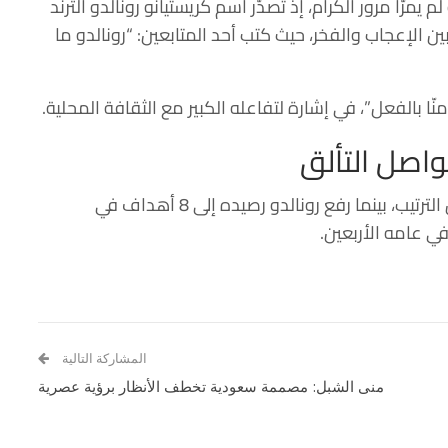
يمرّا مرور الكرام، إذ تصدّر اسم كريستيانو رونالدو الترند
 الإعجاب والفخر، حيث كتب أحد المتابعين: “رونالدو ما
منّا بالفعل”، في إشارة لتفاعله الكبير مع الثقافة المحلية.
يواصل التألق
بهذا الفوز، ابتعد النصر السعودي في صدارة جدول الترتيب، بينما رفع رونالدو رصيده إلى 8 أهداف في
في عامه الأربعين.
المشاركة التالية
منى الشبل: مصممة سعودية تخطف الأنظار برؤية عصرية