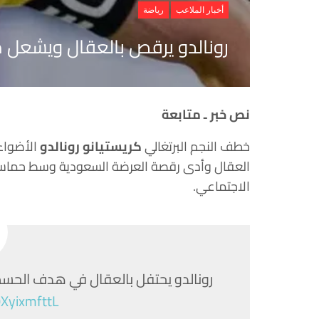
أخبار الملاعب
رياضة
رونالدو يرقص بالعقال ويشعل مد
نص خبر ـ متابعة
خطف النجم البرتغالي
كريستيانو رونالدو
الأضواء 
العقال وأدى رقصة العرضة السعودية وسط حماس 
الاجتماعي.
رونالدو يحتفل بالعقال في هدف الحس
0XyixmfttL