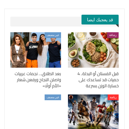
قد يعجبك ايضا
رشاقة
غير مصنف
قبل الفستان أو البدلة.. 4
بعد الطلاق… نجمات عربيات
حميات قد تساعدك على
واصلن النجاح ورفعن شعار
خسارة الوزن بسرعة
«الأم أولًا»
رياضة
غير مصنف