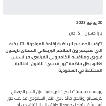
20 يوليو 2023
يارا حسين _ ذا صن
تترقب الجماهير الرياضية إقامة المواجهة التاريخية
التي ستجمع بين الملاكم البريطاني العملاق تايسون
فيوري ومنافسه الكاميروني الفرنسي، فرانسيس
نغانو، بطل منظمة “يو إف سي” للفنون القتالية
المختلطة في السعودية.
وبحسب صحيفة “ذا صن” البريطانية، فإن النجم البرتغالي
كريستيانو رونالدو، قائد نادي النصر السعودي قد لعب دوراً
أساسياً في توصل جميع الأطراف إلى الاتفاق من أجل