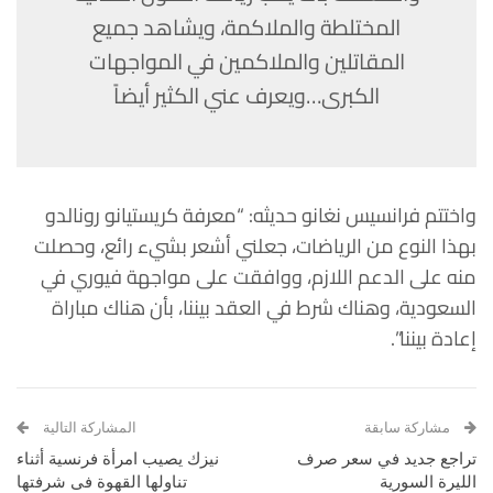
المختلطة والملاكمة، ويشاهد جميع
المقاتلين والملاكمين في المواجهات
الكبرى…ويعرف عني الكثير أيضاً
واختتم فرانسيس نغانو حديثه: “معرفة كريستيانو رونالدو
بهذا النوع من الرياضات، جعلني أشعر بشيء رائع، وحصلت
منه على الدعم اللازم، ووافقت على مواجهة فيوري في
السعودية، وهناك شرط في العقد بيننا، بأن هناك مباراة
إعادة بيننا”.
مشاركة سابقة
المشاركة التالية
تراجع جديد في سعر صرف
نيزك يصيب امرأة فرنسية أثناء
الليرة السورية
تناولها القهوة فى شرفتها