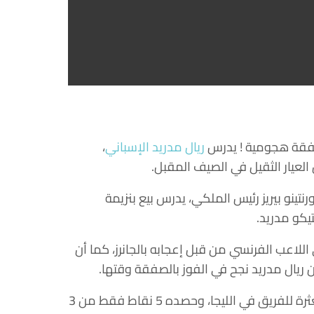
صفقة هجومية ! يدرس
ريال مدريد الإسباني
،
لعيار الثقيل في الصيف المقبل.
ورنتينو بيريز رئيس الملكي، يدرس بيع بنزيمة
يكو مدريد.
اللاعب الفرنسي من قبل إعجابه بالجانرز، كما أن
كن ريال مدريد نجح في الفوز بالصفقة وقتها.
وأشارت إلى أن رئيس الريال في حالة تأهب، بعد البداية المتعثرة للفريق في الليجا، وحصده 5 نقاط فقط من 3