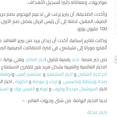
مواجهات، ومعاناته كثيرا لتسجيل الأهداف.
وأكدت الصحيفة، أن بيريز يرغب في تدعيم الهجوم، بضم جري
الصيف المقبل، لافتة إلى أن رئيس الريال يفضل ضم الأو
100 مليون يورو.
وكانت تقارير إسبانية، أكدت أن زيدان يريد من بيريز التعاق
ألفارو موراتا إلى تشيلسي، في فترة الانتقالات الصيفية الم
نص خبر منصة
اخبار
رقمية تتناول
ا
خبار العالم
وهي بوابة
اخ
الاخبار العالمية والعربية بشكل فريد يتيح للقارئ الاستمتاع
اخر اخبار الفنانين
و
اخبار المشاهير
و
مشاهير العرب
و
توقعات 
صحة ورشاقة وتخسيس
و
ازياء و موضة
و
الكورة
, اخبار ا
اخبار
السوشيال ميديا
(
يوتيوب
و
تويتر
و
الفيس بوك
و
انستج
لدينا الاخبار الهامة من شتى وجهات العالم : –
اخبار عاجلة