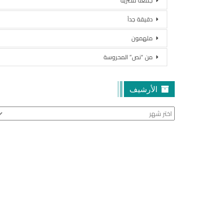
جمعة مصرية
دقيقة جداً
ملهمون
من “نص” المحروسة
الأرشيف
الأرشيف