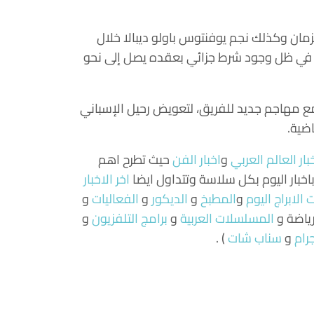
زمان وكذلك نجم يوفنتوس باولو ديبالا خلال
ل، في ظل وجود شرط جزائي بعقده يصل إلى نحو
د مع مهاجم جديد للفريق، لتعويض رحيل الإسباني
اضية.
بار العالم العربي
و
اخبار الفن
حيث تطرح اهم
 باخبار اليوم بكل سلاسة وتتداول ايضا
اخر الاخبار
الابراج اليوم
و
المطبخ
و
الديكور
و
الفعاليات
و
لرياضة و
المسلسلات العربية
و
برامج التلفزيون
و
رام
و
سناب شات
) .