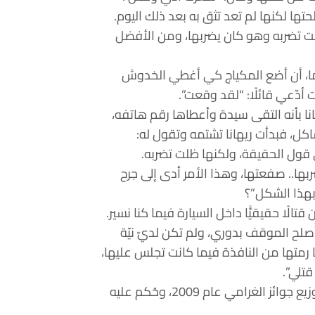
حتها لكنها لم تعد تثق به بعد ذلك اليوم.
نت تضربه وهو كان يضربها، ومن الأفضل
 ما، أن أضع المكياج كي أغطي الخدوش
 أدّعي قائلًا: “لقد وقعت”.
انا بأنه التقى سيدة وأعطاها رقم هاتفه،
ل، فبدأت ريهانا تشتمه وتقول له:
 قول الحقيقة، ولكنها ظلت تضربه.
ها.. صفعتها، وهذا الأمر أدى إلى جرح
بهذا الشكل”؟
الًا حقيقيًّا داخل السيارة فيما كنا نسير.
ُصلح الموقف بدوري، ولم تكن لديّ نيّة
 رمتها من النافذة فيما كانت تجلس عليها،
قتلي”.
يُذكر أنّ كريس براون كان قد اعتدى على ريهانا قبل حفل توزيع جوائز الغرامي عام 2009، وحُكم عليه