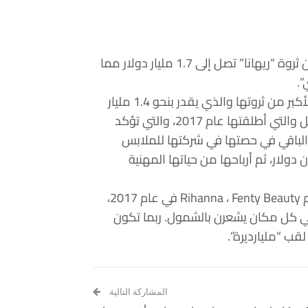
وكانت مجلة “فوربس” الشهيرة قد ذكرت منذ عدة أشهر أن ثروة “ريهانا” تصل إلى 1.7 مليار دولار مما
”.
لكن موسيقاها ليست التي جعلتها ثرية للغاية، يأتي الجزء الأكبر من ثروتها والذي يقدر بنحو 1.4 مليار
دولار، من قيمة شركتها Fenty Beauty لمستحضرات التجميل والتي أطلقتها عام 2017، والتي تؤكد
 يكمن الكثير من الباقي في حصتها في شركتها للملابس
Savage x Fen، التي تقدر قيمتها بنحو 270 مليون دولار، ثم أرباحها من حياتها المهنية
عندما أطلقت “ريهانا” Robyn Fenty، المعروفة عالميًا باسم Rihanna ، Fenty Beauty في عام 2017،
 كل مكان يشعرن بالشمول. ربما تكون
ب “مليارديرة”.
المشاركة التالية