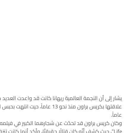
يشار إلى أن النجمة العالمية ريهانا كانت قد واعدت العديد 
عاماً.
Life”، حيث كشف أنّه كان قتالًا حقيقيًّا، وأكد أنها كانت تنزف من فمها وقال: “شعرت أنني وحش”.