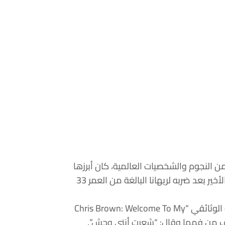
من النجوم والشخصيات العالمية، كان أبرزها
علاقتها بكريس براون منذ نحو 13 عاماً، حيت انتهت بحبس الأخير بعد ضربه لريهانا البالغة من العمر 33
وكان كريس براون قد تحدّث عن شجارهما الكبير في فيلمه الوثائقي “Chris Brown: Welcome To My