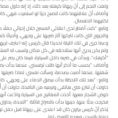
ولفت النجم إلى أنّ ريهانا كرهته بعد ذلك، إذ إنه حاول مصال
وأضاف أنّ علاقتهما كانت لتصبح حربًا لو استمرت، فهي كا
لكليهما الانفصال.
وتابع: “كنت أضطر لدى اعتلائي المسرح خلال إحيائي حفلًا
والجروح التي كانت تتركها آثار ضربها على وجهي، وأحيانًا كنت
وعما جرى في تلك الليلة تحديدًا قال كريس: إنه اعترف لريه
ولم يكن يدري أنها ستلاحقه في كل مكان وتسبب له المشاك
“أكرهك”، وبدأت في ضربه داخل السيارة، فيما كان يصر على
وأضاف: “بحسب ما أذكر أنها ظلت ترفسني، عندها بدأت بضرب
شفتها، عندها أصبت بصدمة، وسألت نفسي: لماذا ضربتها 
وتابع : “بعد تلك اللحظة بدأت ببصق الدماء على وجهي، كان قت
حاولت أن تنتزع مني هاتفي وترميه من النافذة. حاولت أن أ
خوض الشجار معها. أخذت المفاتيح من السيارة وادّعت أنها
فخرجت بحثًا عنها، حينها بدأت بالصراخ قائلة: “النجدة، يحاول 
حينها بالسجن وبعدم التعرض لها.