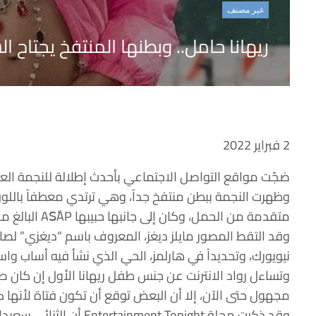
غير مصنف
ريهانا حامل.. وبطنها المنتفخ يجتاح ا
2 فبراير 2022
ضجّت مواقع التواصل الاجتماعي بأحدث إطلالة للنجمة العال
وظهرت النجمة ببطن منتفخ جداً، وهي ترتدي معطفاً باللون
متقدمة من الحمل، وكان إلى جانبها حبيبها ASًAP البالغ من العمر 33 عاماً.
نيويورك، وتحديداً في هارلمز، الحي الذي نشأ فيه أساب واس
وتساءل رواد الانترنت عن جنس طفل ريهانا الأول إن كان صبيا
مجهول حتى الآن، إلا أن البعض توقع أن تكون فتاة لأنها ك
وقد ذكرت مجلة inment Tonight