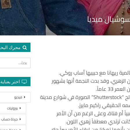
لسوشيال ميديا
محرك البح
مية ريهانا مع حبيبها أساب روكي.
 الزهري، وقد بدت النجمة أنها بشهور
اختر بعناية
وقد التقط المصور مايلز ديغز، المعروف باسم “ديغزي” لصالح “Shutterstock” الصورة في شوارع مدينة
فيديو
مه الحقيقي راكيم مايرز.
بيروتيات
ً أم فتاة، وعلى الرغم من أن الأمر
جردة حساب
انت ترتدي معطفاً زهري اللون.
Enterta أن الثنائي سعيدان بأنهما تمكنا من إبقاء الأمر سراً حتى