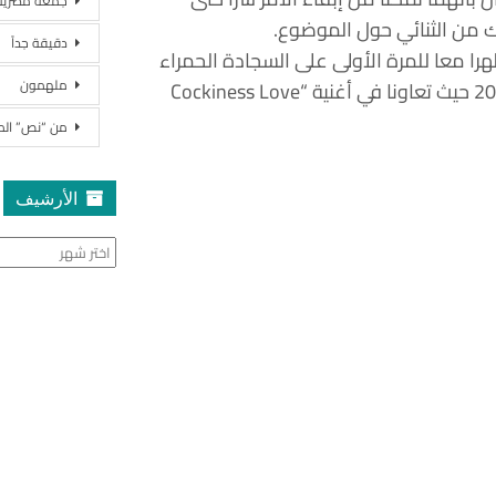
جمعة مصرية
 من الثنائي حول الموضوع.
دقيقة جداً
را معا للمرة الأولى على السجادة الحمراء
ملهمون
في حفل “ميت غالا” الأخير، لكنهما التقيا لأول مرة عام 2011 حيث تعاونا في أغنية “Cockiness Love
من “نص” ال
الأرشيف
الأرشيف