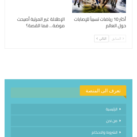
أكثر 10 رياضات تسبباً للإصابات
الإطلالة غير المرتبة أصبحت
حول العالم
موضة… فما القصة؟
السابق
التالي
تعرف الى المنصة
الرئيسية
من نحن
الشروط والاحكام