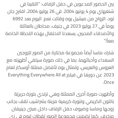
بين الحضور المدعوين في حفل الزفاف: “التقينا في
شنغهاي يوم 4 يونيو 2004. في 26 يوليو 2004، اقترح جان
تود، الزواج من ميشيل يوه وقالت نعم. اليوم بعد 6992
يوماً في 27 يوليو 2023 في جنيف، محاطان بالعائلة
والأصدقاء المحبين، يسعدنا الاحتفال بهذه اللحظة الخاصة
معاً!”
شارك ماسا أيضاً مجموعة مختارة من الصور للزوجين
السعداء وأحبائهما، بما في ذلك صورة سيلفي أظهرته مع
العروس والعريس، وتمثال يوه لأفضل ممثلة أوسكار لعام
2023 عن دورها في فيلم Everything Everywhere All at
Once.
وأظهرت صورة أخرى الممثلة وهي ترتدي بلوزة حريريًة
باللون الكريمي وتنورة كريمية مزينة بشراشيب تقف بجانب
زوجها وماسا وضيوف حفل الزفاف داخل مبنى جينيفان
مزخرف. كما تضمنت مجموعة الصور لقطات ليوه في زي