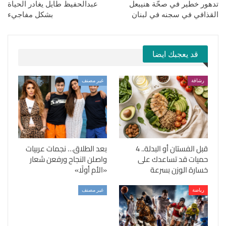
تدهور خطير في صحّة هنيبعل
عبدالحفيظ طايل يغادر الحياة
القذافي في سجنه في لبنان
بشكل مفاجيء
قد يعجبك ايضا
رشاقة
غير مصنف
قبل الفستان أو البدلة.. 4
بعد الطلاق… نجمات عربيات
حميات قد تساعدك على
واصلن النجاح ورفعن شعار
خسارة الوزن بسرعة
«الأم أولًا»
رياضة
غير مصنف