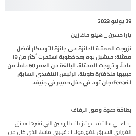
29 يوليو 2023
يارا حسين _ هيلو ماغازين
تزوجت الممثلة الحائزة على جائزة الأوسكار أفضل
ممثلة؛
ميشيل يوه
بعد خطوبة استمرت أكثر من 19
عاماً. و تزوجت الممثلة، البالغة من العمر 60 عاماً، من
حبيبها منذ فترة طويلة، الرئيس التنفيذي السابق
لـFerrari؛ جان تود، في حفل حميم في جنيف.
بطاقة دعوة وصور الزفاف
وجاء في بطاقة دعوة زفاف الزوجين التي نشرها سائق
الفيراري السابق للفورمولا 1؛ فيليبي ماسا، الذي كان من