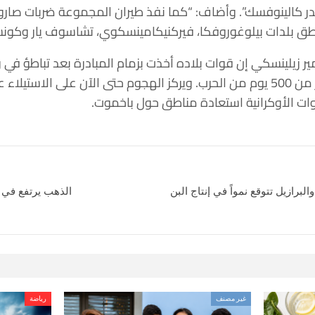
ر كالينوفسك”. وأضاف: “كما نفذ طيران المجموعة ضربات صارو
ق بلدات بيلوغوروفكا، فيركنيكامينسكوي، تشاسوف يار وكونستا
ر زيلينسكي إن قوات بلاده أخذت بزمام المبادرة بعد تباطؤ في 
هجوما مضادا واسعا بعد أكثر من 500 يوم من الحرب. ويركز الهجوم حتى الآن ع
وات الأوكرانية استعادة مناطق حول باخموت.
لبرازيل تتوقع نمواً في إنتاج البن
الذهب يرتفع في 
غير مصنف
رياضة