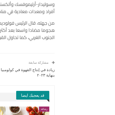
وسوليدار-أرتيموفسك وألكسند
أفراد ومعدات معادية في مناط
من جهته، قال الرئيس فولوديمي
الجنوب الغربي، كما تحاول الق
مشاركة سابقة
زيادة في إنتاج القهوة في كولومبيا وا
بنهاية ٢٠٢٣
قد يعجبك ايضا
رشاقة