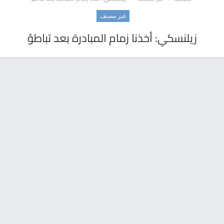
غير مصنف
زيلنسكي: أخذنا زمام المبادرة بعد تباطؤ