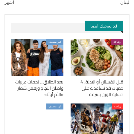
لبنان
أشهر
قد يعجبك ايضا
رشاقة
غير مصنف
قبل الفستان أو البدلة.. 4
بعد الطلاق… نجمات عربيات
حميات قد تساعدك على
واصلن النجاح ورفعن شعار
خسارة الوزن بسرعة
«الأم أولًا»
رياضة
غير مصنف