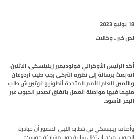
18 يوليو 2023
نص خبر ـ وكالات
أكد الرئيس الأوكراني فولوديمير زيلينسكي، الاثنين،
أنه بعث برسالة إلى نظيره التركي رجب طيب أردوغان
والأمين العام للأمم المتحدة أنطونيو غوتيريش طلب
منهما فيها مواصلة العمل باتفاق تصدير الحبوب عبر
البحر الأسود.
وأضاف زيلينسكي في خطابه الليلي المصور أن مبادرة
الحبوب يمكن أن تظل سارية دون مشاركة موسكو.