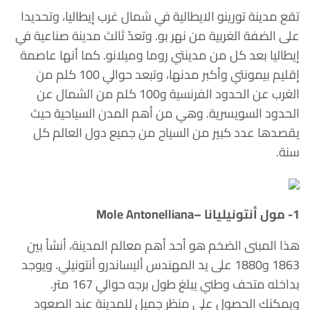
تقع مدينة تورينو الايطالية في شمال غرب إيطاليا، وتحديدا
على الضفة الغربية من نهر بو.
وتعدّ
ثالث مدينة صناعية في
إيطاليا بعد كل من مدينتي روما وميلانو. كما أنها عاصمة
إقليم بيمونتي وأكبر مدنها، وتبعد حوالي 100 كلم من
الغرب عن الحدود الفرنسية و100 كلم من الشمال عن
الحدود السويسرية. وهي من أهم المدن السياحية حيث
يقصدها عدد كبير من السياح من جميع دول العالم كل
سنة.
1- مول أنتونيليانا –Mole Antonelliana
هذا المبنى الضخم هو أحد أهم معالم المدينة، أنشأ بين
1863 و1880 على يد المهندس أليساندرو أنتونيلي. ويوجد
بداخله متحف وطني يبلغ طول برجه حوالي 167 متر.
ويمكنك الحصول على منظر جميل للمدينة عند الصعود