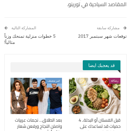
المقاصد السياحية في تورينو.
مشاركة سابقة
المشاركة التالية
توقعات شهر سبتمبر 2017
5 خطوات منزلية تمنحك وزناً
مثالياً!
قد يعجبك ايضا
رشاقة
غير مصنف
قبل الفستان أو البدلة.. 4
بعد الطلاق… نجمات عربيات
حميات قد تساعدك على
واصلن النجاح ورفعن شعار