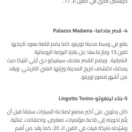
كريستين ماري في القرن الـ 17.
4- قصر ماداما- Palazzo Madama
يقع في وسط مدينة تورينو، كما يضم قلعة يعود تاريخها
لقرن 13 وتمّ بناءها عل بقايا البوابة الرومانية
الشرقية.
ويضم القصر متحف سيفيكو دي آرتي انتيكا حيث
يمكنك اكتشاف تاريخ المدينة وإرثها الفني التاريخي. ويعّد
من أشهر قصور تورينو.
5-بناء لينغوتو-Lingotto Torino
كان يحتوي على أكبر مصنع لصناعة السيارات سابقاً قبل أن
يتّم تحويله إلى قاعة مؤتمرات، معارض، واحتفالات غنائية.
وشيّدته شركة فيات في القرن الـ 20، كما يعّد من أهم