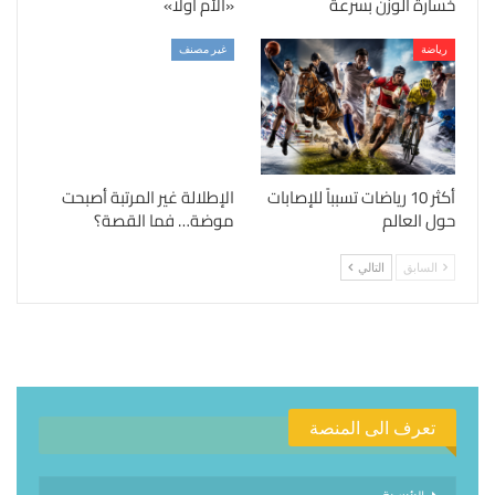
خسارة الوزن بسرعة
«الأم أولًا»
رياضة
غير مصنف
أكثر 10 رياضات تسبباً للإصابات
الإطلالة غير المرتبة أصبحت
حول العالم
موضة… فما القصة؟
السابق
التالي
تعرف الى المنصة