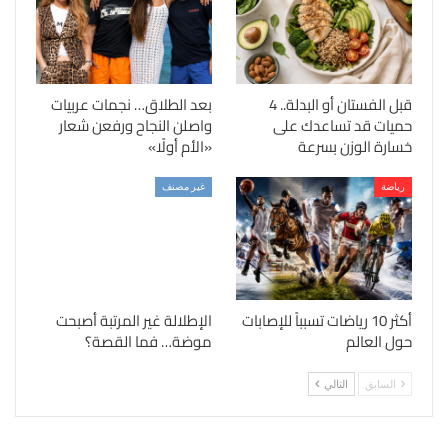
قبل الفستان أو البدلة.. 4
بعد الطلاق… نجمات عربيات
حميات قد تساعدك على
واصلن النجاح ورفعن شعار
خسارة الوزن بسرعة
«الأم أولًا»
رياضة
غير مصنف
أكثر 10 رياضات تسبباً للإصابات
الإطلالة غير المرتبة أصبحت
حول العالم
موضة… فما القصة؟
السابق
التالي