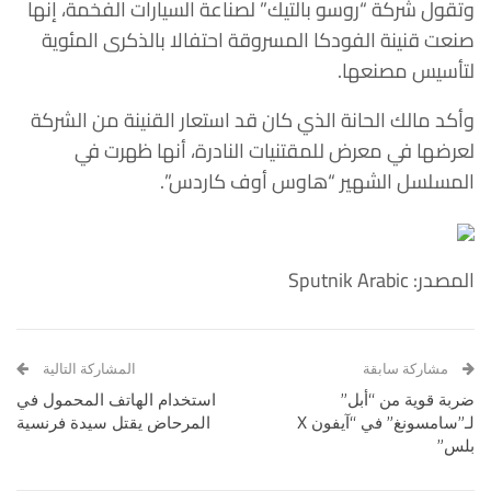
وتقول شركة “روسو بالتيك” لصناعة السيارات الفخمة، إنها
صنعت قنينة الفودكا المسروقة احتفالا بالذكرى المئوية
لتأسيس مصنعها.
وأكد مالك الحانة الذي كان قد استعار القنينة من الشركة
لعرضها في معرض للمقتنيات النادرة، أنها ظهرت في
المسلسل الشهير “هاوس أوف كاردس”.
المصدر: Sputnik Arabic
مشاركة سابقة
المشاركة التالية
ضربة قوية من “أبل”
استخدام الهاتف المحمول في
لـ”سامسونغ” في “آيفون X
المرحاض يقتل سيدة فرنسية
بلس”