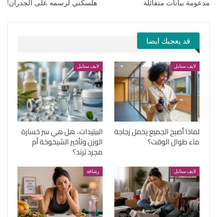
مدعومة بيانات متفائلة
هلسكني لرسمه على الجدران!
قد يعجبك ايضا
لايف ستايل
لايف ستايل
لماذا أصبح الجميع يحمل زجاجة
الببتيدات.. هل هي سر خسارة
ماء طوال الوقت؟
الوزن وتأخير الشيخوخة أم
مجرد ترند؟
لايف ستايل
رشاقة