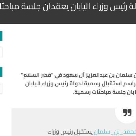
ئيس وزراء اليابان يعقدان جلسة مباحث
سلمان
بن
عبدالعزيز
آل
سعود
في
“
قصر
السلام
”
اسم
استقبال
رسمية
لدولة
رئيس وزراء
اليابان
ابان
جلسة
مباحثات
رسمية
.
حمد_بن_سلمان
يستقبل رئيس وزراء