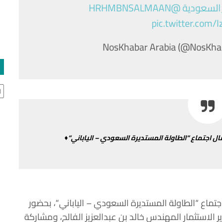
السعودية
@HRHMBNSALMAAN
pic.twitter.com/
ال
ال
اجتماع
“
الطاولة
المستديرة
السعودي
–
الياباني
“♦
جتماع
“
الطاولة
المستديرة
السعودي
–
الياباني
“
،
بحضور
ر
الاستثمار
المهندس
خالد
بن
عبدالعزيز
الفالح،
ومشاركة