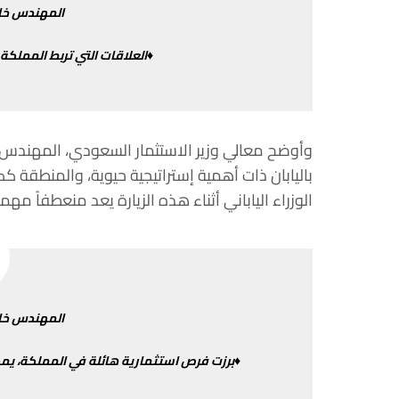
المهندس
خا
♦العلاقات
التي
تربط
المملكة
وأوضح
معالي
وزير
الاستثمار
السعودي،
المهندس
باليابان
ذات
أهمية
إستراتيجية
حيوية،
والمنطقة كك
الوزراء
الياباني
أثناء
هذه
الزيارة
يعد
منعطفاً
مهماً
المهندس
خا
♦برزت
فرص
استثمارية
هائلة
في
المملكة،
يم