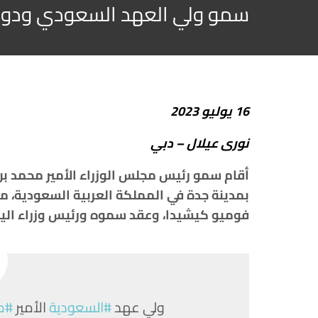
سمو ولي العهد السعودي ودولة ر
16
يوليو
2023
نورى
عيلال
–
دبي
أقام سمو
رئيس
مجلس
الوزراء
الأمير
محمد
بن
بمدينة
جدة في المملكة العربية السعودية،
مر
فوميو
كيشيدا،
وعقد
سموه
ورئيس
وزراء
الي
ولي عهد
#السعودية
الأمير
#م