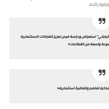
يابانية
رائدة
.
لياباني
”
استعراض
ودراسة
فرص
تعزيز
الشراكات
الاستثمارية
وعة
واسعة من
القطاعات♦
ذكرة
تفاهم
واتفاقيةً
استثمارية♦