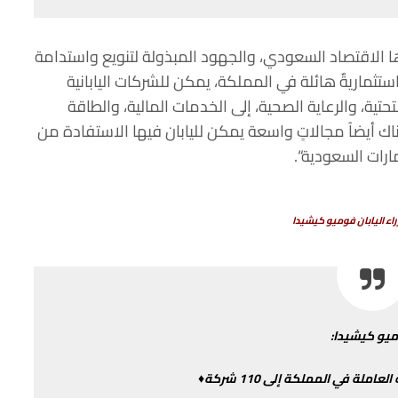
ا
الاقتصاد
السعودي،
والجهود
المبذولة
لتنويع
واستدامة
ستثماريةٌ
هائلة
في
المملكة،
يمكن
للشركات
اليابانية
تحتية،
والرعاية
الصحية،
إلى
الخدمات
المالية،
والطاقة
اك
أيضاً
مجالاتٍ
واسعة
يمكن
لليابان
فيها
الاستفادة
من
ارات
السعودية
“.
راء
اليابان
فوميو
كيشيدا
يو
كيشيدا
:
العاملة
في
المملكة
إلى
110
شركة♦