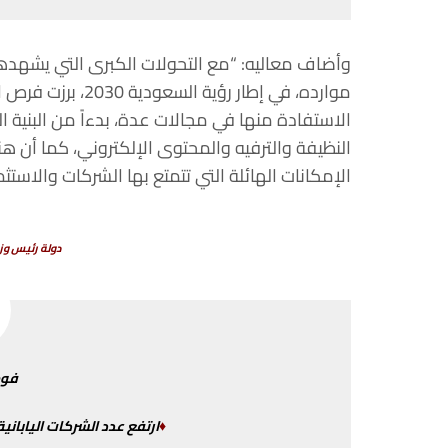
وأضاف
معاليه
: “
مع
التحولات
الكبرى
التي
يشهده
موارده،
في
إطار
رؤية
السعودية
2030
،
برزت فرص
ا
الاستفادة
منها
في
مجالات
عدة،
بدءاً
من
البنية
ال
النظيفة
والترفيه
والمحتوى
الإلكتروني،
كما
أن
هن
الإمكانات
الهائلة
التي
تتمتع
بها
الشركات
والاستثم
دولة
رئيس
وز
فوم
♦
ارتفع
عدد
الشركات
اليابانية