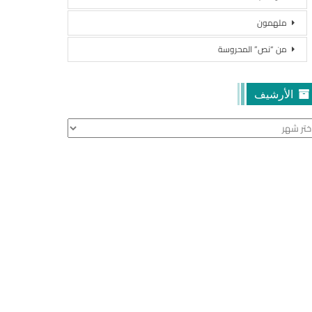
ملهمون
من “نص” المحروسة
الأرشيف
أرشيف