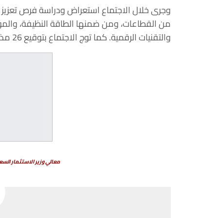
وجرى
خلال
الاجتماع
استعراض
ودراسة
فرص
تعزيز
من
القطاعات،
ومن
ضمنها
الطاقة
النظيفة،
والمو
والتقنيات
الرقمية
.
كما
توج
الاجتماع
بتوقيع
26
مذك
معالي
وزير
الاستثمار
السع