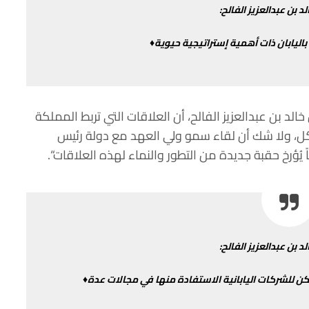
لد
بن
عبدالعزيز
الفالح
:
باليابان
ذات
أهمية
إستراتيجية
حيوية♦
خالد
بن
عبدالعزيز
الفالح،
أن
العلاقات
التي
تربط
المملكة
ل،
ولا
شك
أن
لقاء
سمو
ولي
العهد
مع
دولة
رئيس
يُؤرخ
حقبة
جديدة
من
التطور
والنماء
لهذه
العلاقات
“.
لد
بن
عبدالعزيز
الفالح
:
كن
للشركات
اليابانية
الاستفادة
منها
في
مجالات
عدة♦