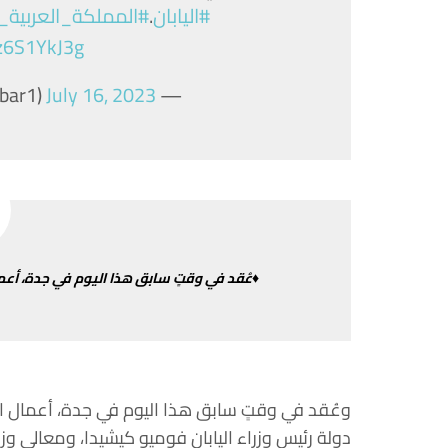
#اليابان
.
#المملكة_العربية_
Iz6S1YkJ3g
July 16, 2023
— NosKhabar Arabia (@NosKhabar1)
♦عُقد
في
وقتٍ
سابق
هذا
اليوم
في
جدة،
أعم
وعُقد
في
وقتٍ
سابق
هذا
اليوم
في
جدة،
أعمال
ا
دولة
رئيس
وزراء
اليابان
فوميو
كيشيدا،
ومعالي وزي