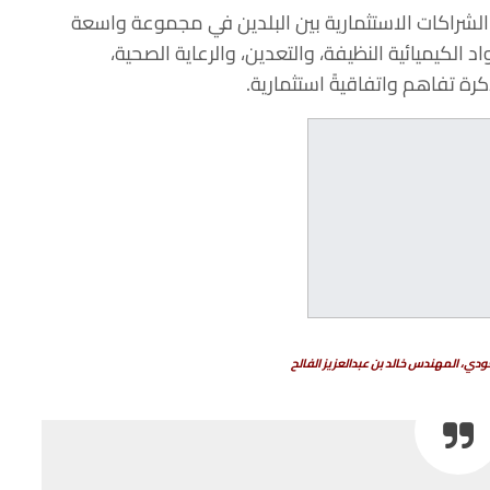
الشراكات
الاستثمارية
بين
البلدين
في
مجموعة
واسعة
اد
الكيميائية
النظيفة،
والتعدين،
والرعاية
الصحية،
رة
تفاهم
واتفاقيةً
استثمارية
.
ودي،
المهندس
خالد
بن
عبدالعزيز
الفالح