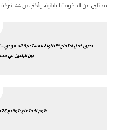
ممثلين
عن
الحكومة
اليابانية،
وأكثر
من
44
شركة
♦جرى
خلال
اجتماع
“
الطاولة
المستديرة
السعودي
–
ا
بين
البلدين
في
مجم
♦توج
الاجتماع
بتوقيع
26
م