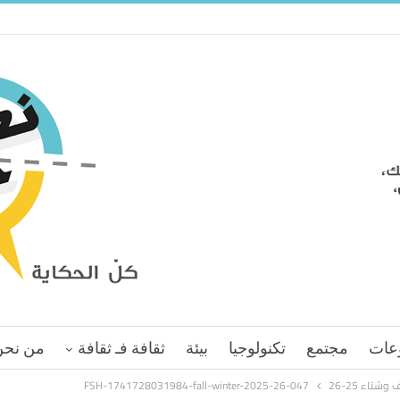
عات
مجتمع
تكنولوجيا
بيئة
ثقافة فـ ثقافة
من نحن
تاء 25-26
FSH-1741728031984-fall-winter-2025-26-047