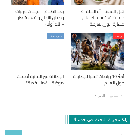
قبل الفستان أو البدلة.. 4
بعد الطلاق… نجمات عربيات
حميات قد تساعدك على
واصلن النجاح ورفعن شعار
خسارة الوزن بسرعة
«الأم أولًا»
رياضة
غير مصنف
أكثر 10 رياضات تسبباً للإصابات
الإطلالة غير المرتبة أصبحت
حول العالم
موضة… فما القصة؟
السابق
التالي
محرك البحث في خدمتك