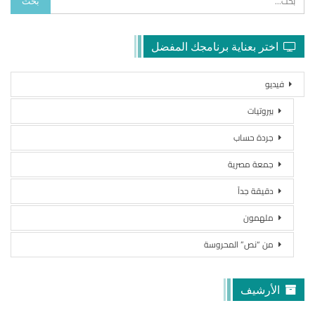
اختر بعناية برنامجك المفضل
فيديو
بيروتيات
جردة حساب
جمعة مصرية
دقيقة جداً
ملهمون
من “نص” المحروسة
الأرشيف