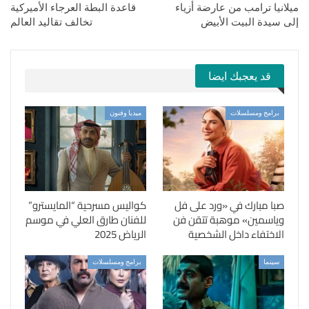
ميلانيا ترامب من عارضة أزياء
قاعدة البطة العرجاء الأميركية
إلى سيدة البيت الأبيض
تخالف تقاليد العالم
قد يعجبك ايضا
برامج ومسلسلات
ميديا وفنون
صبا مبارك في «ورد على فل
كواليس مسرحية “المايسترو”
وياسمين» موهبة تتقن فن
للفنان طارق العلي في موسم
الاختفاء داخل الشخصية
الرياض 2025
سينما
برامج ومسلسلات