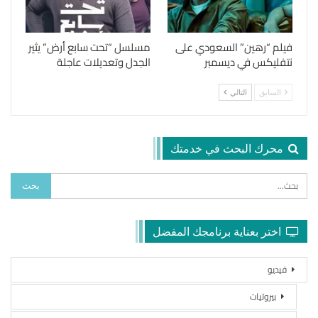
فيلم “رهين” السعودي على
مسلسل “تحت سابع أرض” يثير
نتفليكس في ديسمبر
الجدل وتعديلات عاجلة
السابق
التالي
محرك البحث في خدمتك
اختر بعناية برنامجك المفضل
فيديو
بيروتيات