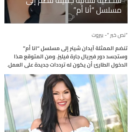
شخصية نسائية جميلة تنضم إلى
مسلسل “أنا أم”
“نص خبر “- بيروت
تنضم الممثلة آيدان شينر إلى مسلسل “انا أم”
وستجسد دور فيريال جارة فيليز. ومن المتوقع هذا
الدخول الطارئ أن يكون له ترددات جديدة على العمل
.