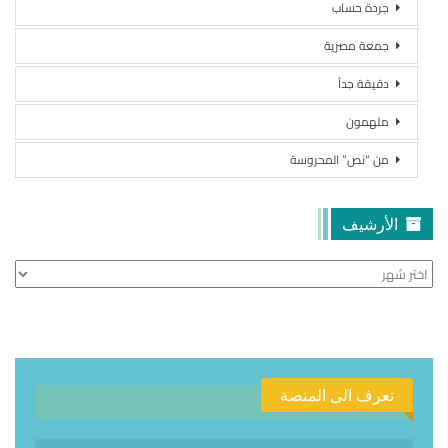
جردة حساب
جمعة مصرية
دقيقة جداً
ملهمون
من “نص” المحروسة
الأرشيف
الأرشيف
تعرف الى المنصة