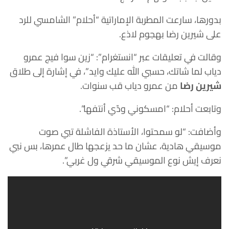
بدورها، سارعت المطربة الإماراتية “أحلام” الشامسي للرد
على شيرين رضا بهجوم لاذع.
وقالت في تعليقات عبر “انستغرام”: “زين سوا فيج عمرو
دياب لما شاتك، حسبي الله عليك وايد”، في إشارة إلى طلاق
شيرين رضا
من عمرو دياب قب سنوات.
وتابعت أحلام: “امسكوني ودّي أنتفها”.
وأضافت: “لو سمحتوا، الأستاذة الفاشلة تبي صوت
موسيقي هادية، عشان ما حد يزعجها طال عمرها، بس نبي
نعرف إيش نوع الموسيقي شرقي ول غربي”.