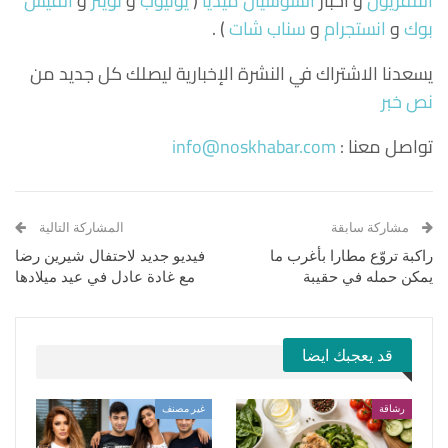
التلفزيون
و اخبار
السوشيال ميديا
(
يوتيوب
و
تويتر
و
الفيس
بوك
و
انستجرام
و
سناب شات
) .
يسعدنا الاشتراك في النشرة الإخبارية ليصلك كل جديد من
نص خبر
تواصل معنا :
info@noskhabar.com
مشاركة سابقة
المشاركة التالية
راكبة تروّع مطارا بأغرب ما
فيديو جديد لاحتفال شيرين رضا
يمكن حمله في حقيبة
مع غادة عادل في عيد ميلادها
قد يعجبك ايضا
رشاقة
غير مصنف