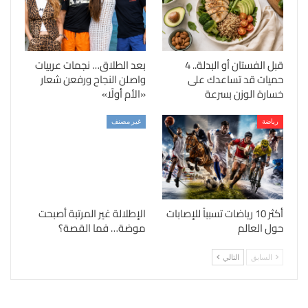
قبل الفستان أو البدلة.. 4
بعد الطلاق… نجمات عربيات
حميات قد تساعدك على
واصلن النجاح ورفعن شعار
خسارة الوزن بسرعة
«الأم أولًا»
رياضة
غير مصنف
أكثر 10 رياضات تسبباً للإصابات
الإطلالة غير المرتبة أصبحت
حول العالم
موضة… فما القصة؟
السابق
التالي