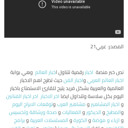
المصدر: عربي21
نص خبر منصة
اخبار
رقمية تتناول
ا
خبار العالم
وهي بوابة
اخبار العالم العربي
و
اخبار الفن
حيث تطرح اهم الاخبار
العالمية والعربية بشكل فريد يتيح للقارئ الاستمتاع باخبار
اليوم بكل سلاسة وتتداول ايضا
اخر الاخبار
اخر اخبار الفنانين
و
اخبار المشاهير
و
مشاهير العرب
و
توقعات الابراج اليوم
و
المطبخ
و
الديكور
و
الفعاليات
و
صحة ورشاقة وتخسيس
و
ازياء و موضة
و
الكورة
و
المسلسلات العربية
و
برامج