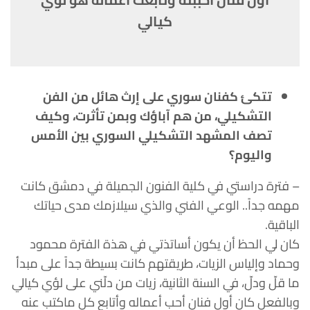
كيالي
تتكئ كفنان سوري على إرث هائل من الفن
التشكيلي، من هم آباؤك وبمن تأثرت، وكيف
تصف المشهد التشكيلي السوري بين الأمس
واليوم؟
– فترة دراستي في كلية الفنون الجميلة في دمشق كانت
مهمه جداً.. الوعي الفني والذي سيلازمك مدى حياتك
الباقية.
كان لي الحظ أن يكون أساتذتي في هذة الفترة محمود
وحماد وإلياس الزيات، طريقتهم كانت بسيطة جداً على مبدأ
ما قلّ ودلّ، في السنة الثانية، زيات من دلّني على لؤي كيالي
وبالفعل كان أول فنان أحب أعماله وأتابع كل ماكتب عنه