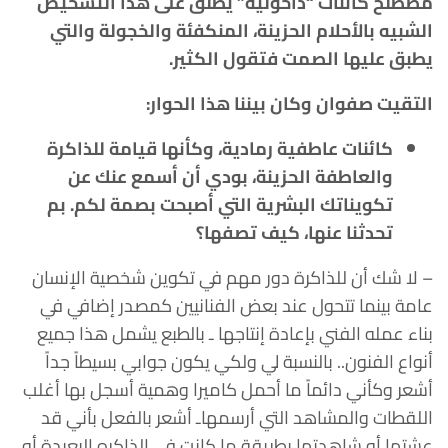
مصطلح كائنات “داحولية” يطلق على هذا التشخيص
الشبيه بالأحلام الحزينة، المنكفئة والخجولة والتي
يطبق عليها الصمت فتقول الكثير.
التقيت صفوان وكان بيننا هذا الحوار:
كائنات عاطفية رمادية، وكأنها قيامة للذاكرة
والعاطفة الحزينة، بودي أن أسمع عنك عن
تكويناتك البشرية التي أصبحت بصمة لكم. بم
تحدثنا عنها، كيف تصفها؟
– لا شك أن للذاكرة دور مهم في تكوين شخصية الإنسان
عامة بينما تتحول عند بعض الفنانيين كمصدر إضافي في
بناء عمله الفني بإعادة إنتاجها ـ بالطبع يشمل هذا جميع
أنواع الفنون.. بالنسبة لي ولكي يكون جوابي بسيطاً جداً
أشعر وكأني دائماً ما أحمل كاميرا وهمية أسجل بها أغلب
اللقطات والمشاهد التي أرسمهاـ أشعر بالفعل بأني قد
عشتها أو شاهدتها بطريقة ما كانت في الذاكره البعيدة أو