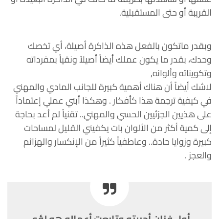
القريبة أو حتى المستقبلية.
وبقدر ماتكون بالفعل هذه الذاكرة أصيلة، أي تخصك
وحدك، بقدر ما يكون عملك أيضاً أصيلاً ونقياً بمفرداته
وتكويناته وألوانه,
لاشك أيضاً أن هناك أهمية كبيرة للجانب المادي والمهني
في كيفية ترجمة هذا كأفكار . وهكذا أبني عملي إعتماداً
على هذيين الجزئيين الحسي والمهني.. تقنياً لم أعد بحاجة
إلى كمية أكثر من الألوان بات يكفيني القليل لمساحات
كبيرة وزوايا حادة.. وعاطفياً كثيراً من الإنكسار والهزائم
والعجز .
أول فنان أحببته وتابعت أعماله هو لؤي