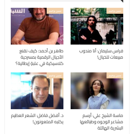
سين وجيم
سين وجيم
فراس سليمان: أنا مندوب
طاهر بن أحمد: كيف نقنع
مبيعات للخيال!
الأجيال الرقمية بمسرحية
كلاسيكية في علبةٍ إيطالية؟
سين وجيم
سين وجيم
ماسة الشيخ علي: أرسم
د. أفضل فاضل: الشعر العظيم
مشاعر الوجوه وطبائعها
يكتبه الملعونون!
البشرية الهائلة