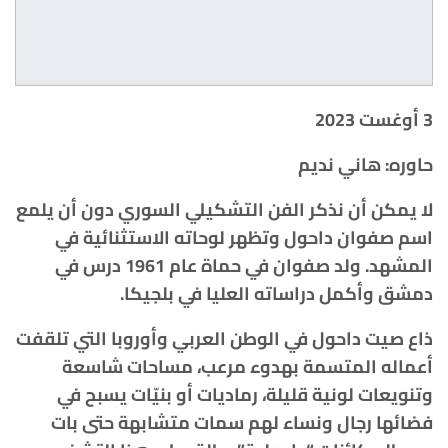
3 أوغست 2023
حاوره: هاني نديم
لا يمكن أن نذكر الفن التشكيلي السوري دون أن يلمع
اسم صفوان داحول وتظهر لوحاته الاستثنائية في
المشهد. ولد صفوان في حماة عام 1961 درس في
دمشق وأكمل دراساته العليا في بلجيكا.
ذاع صيت داحول في الوطن العربي وأوروبا التي تلقفت
أعماله المتسمة بهدوء مرعب، مساحات شاسعة
وتنويعات لونية قليلة، رماديات أو بنيّات يسبح في
فضائها رجال ونساء لهم سمات متشابهة حتى بات