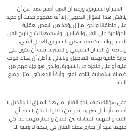
– الديلر أو التسويق، ورغم أن الغرب أصبح بعيداً عن أن
يناقش هذا السؤال البديهي، إلا أنه مفهوم حديث أو جديد
على منطقتنا والذي مازال يؤخذ من البعض بعقلية
المؤامرة على الفن والفنانيين، ولست هنا لشرح تاريخ الفن
القديم والحديث فيما يتعلق بالتسويق للعمل الفني،
وخاصة أن الفناان الحقيقي والمحترف يجب أن يكون على
دراية كافية بهذه التفاصيل، وبالتالي لا أظن أن هناك خوف
عليه أو على منجزه من التسويق والذي هو جزء مهم من
ضمانة استمرارية إنتاجه الفني وأيضاً المعيشي، مثل جميع
البشر.
وفي سؤالك كيف ينجو الفنان من هذا المأزق أنا بالأصل لا
أجده مأزقاً بل ضرورة ينجو من خلالها الفنان لا شك أن
الثقة والمهنية المتبادلة بين الفنان والديلر مهمه جداً كل
منهما عليه أن يحترم عمله الفنان في رسمه لا يعنيه إلا