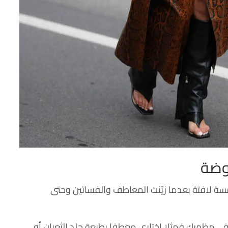
موضة
لمسة لافتة بعدما زيّنت المعاطف والفساتين وحتى
في مظهرك فمثلا اختاري معطفا بطبعة جلد الثعبان أو