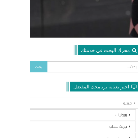
محرك البحث في خدمتك
اختر بعناية برنامجك المفضل
فيديو
بيروتيات
جردة حساب