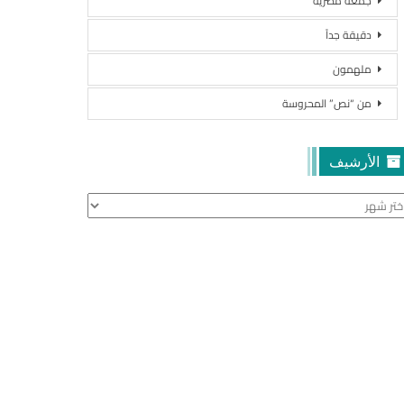
جمعة مصرية
دقيقة جداً
ملهمون
من “نص” المحروسة
الأرشيف
أرشيف