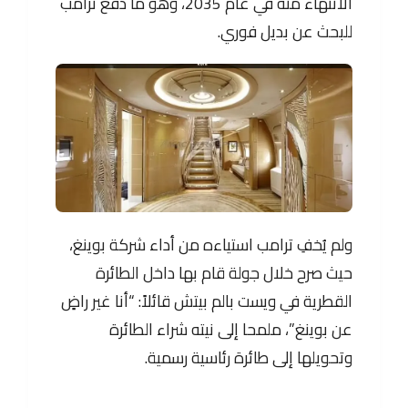
الانتهاء منه في عام 2035، وهو ما دفع ترامب
للبحث عن بديل فوري.
ولم يُخفِ ترامب استياءه من أداء شركة بوينغ،
حيث صرح خلال جولة قام بها داخل الطائرة
القطرية في ويست بالم بيتش قائلاً: “أنا غير راضٍ
عن بوينغ”، ملمحا إلى نيته شراء الطائرة
وتحويلها إلى طائرة رئاسية رسمية.