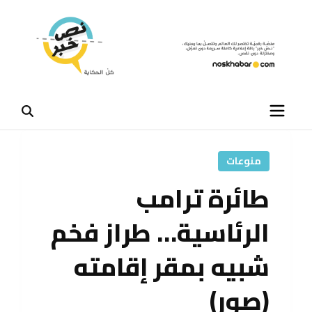
منوعات
طائرة ترامب
الرئاسية… طراز فخم
شبيه بمقر إقامته
(صور)