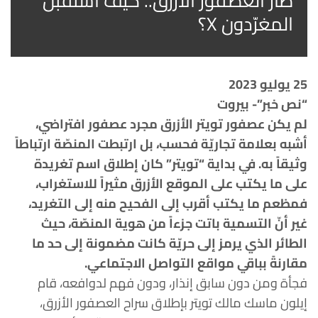
طار العصفور الأزرق.. كيف استقبل
المغرّدون X؟
25 يوليو 2023
“نص خبر”- بيروت
لم يكن عصفور تويتر الأزرق مجرد عصفور افتراضي،
أشبه بعلامة تجاريّة فحسب، بل ارتبطت المنصّة ارتباطاً
وثيقاً به. في بداية “تويتر” كان إطلاق اسم تغريدة
على ما يكتب على الموقع الأزرق مثيراً للاستغراب،
فمظعم ما يكتب أقرب إلى الفحيح منه إلى التغريد،
غير أنّ التسمية باتت جزءاً من هوية المنصّة، حيث
الطائر الذي يرمز إلى حريّة كانت مضمونة إلى حد ما
مقارنةً بباقي مواقع التواصل الاجتماعي.
فجأة ومن دون سابق إنذار، ودون فهم لدوافعه، قام
إيلون ماسك مالك تويتر بإطلاق سراح العصفور الأزرق،