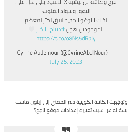
فرح وطاقة، بل بيشبه X الاسود يللي بدل على
النفور وسواد القلوب،
لذلك اللوغو الجديد لابق اكثر لمعظم
الموجودين هون
#صباح_الخير
https://t.co/o8Ns5dRply
— Cyrine Abdelnour (@CyrineAbdlNour)
July 25, 2023
وتوجّهت الكاتبة الكويتية دلع المفتي إلى إيلون ماسك
بسؤاله عن سبب تغييره إعدادات موقع ناجح؟