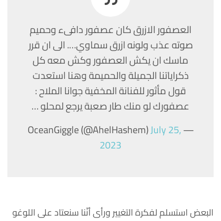
العصفور الازرق كان عصفور دافىء وحميم
صوته عذب ولونه ازرق سماوي…. الى ان قرر
ماسك ان يكش العصفور وكش معه كل
ذكراياتنا الجميلة والحميمة وهنا استعدت
قول مأثور للفنانة المخفية جوانا الملاح :
عصفورك لو منك طار صعبة يرجع لمحلو …
July 25,
— OceanGiggle (@AhelHashem)
2023
البعض استسلم لفكرة التغيير ورأى أنّنا سنعتاد على اللوغو