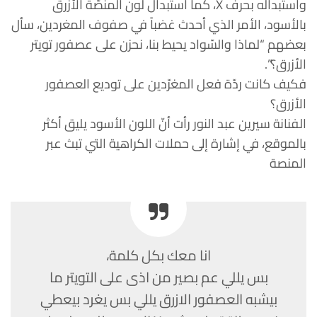
واستبداله بحرف X، كما استبدال لون المنصّة الأزرق
بالأسود، الأمر الذي أحدث غضباً في صفوف المغردين، سأل
بعضهم “لماذا والسّواد يحيط بنا، نحزن على عصفور تويتر
الأزرق؟”.
فكيف كانت ردّة فعل المغرّدين على توديع العصفور
الأزرق؟
الفنانة سيرين عبد النور رأت أنّ اللون الأسود يليق أكثر
بالموقع، في إشارة إلى حملات الكراهية التي تبث عبر
المنصة
انا معك بكل كلمة،
بس يللي عم بصير من اذى على التويتر ما
بيشبه العصفور الازرق يللي بس يغرد بيعطي