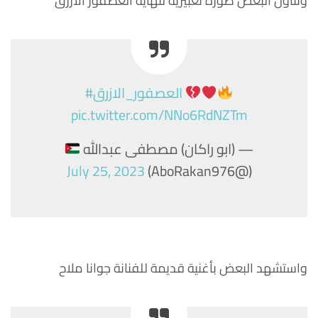
وتناول البعض صورة تعبيرية لنهاية العصفور الأزرق
#العصفور_الازرق
pic.twitter.com/NNo6RdNZTm
— (ابو راكان) مصطفى عبدالله
July 25, 2023
(@AboRakan976)
واستشهد البعض بأغنية قديمة للفنانة جوانا ملاح