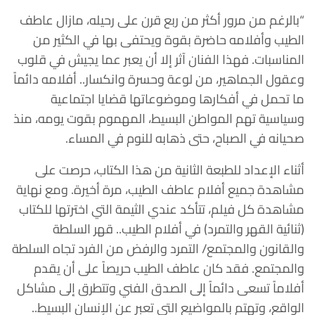
“بالرغم من مرور أكثر من ربع قرن على رحيله، مازال عاطف
الطيب وأفلامه حاضرة بقوة ويحتفى بها في الكثير من
المناسبات. فهذا الفنان آثر إلا أن يعبر عما يجيش في قلوب
وعقول الجماهير، من لوعة وحسرة وانكسار.. أفلامه دائماً
ما تحمل في أفكارها وموضوعاتها قضايا اجتماعية
وسياسية تهم المواطن البسيط، المهموم بقوت يومه، منذ
صحيانه في الصباح، حتى ذهابه للنوم في المساء.
أثناء الإعداد للطبعة الثانية من هذا الكتاب، حرصت على
مشاهدة جميع أفلام عاطف الطيب، مرة أخيرة. ومع نهاية
مشاهدة كل فيلم، تتأكد عندي الثيمة التي اخترتها للكتاب
(ثنائية القهر والتمرد) في أفلام الطيب.. قهر السلطة
والقانون والمجتمع/ التمرد والرفض من الفرد تجاه السلطة
والمجتمع. فقد كان عاطف الطيب حريصاً على أن يقدم
أفلاماً تسعى دائماً إلى الصدق الفني وتتطرق إلى مشاكل
الواقع، وتهتم بالمواضيع التي تعبر عن الإنسان البسيط..