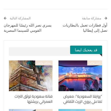
مشاركة سابقة
المشاركة التالية
أول قطارات تعمل بالبطاريات
يسري نصر الله رئيسًا للمهرجان
تصل إلى إيطاليا
القومي للسينما المصرية
قد يعجبك ايضا
أخبار ثقافية
تشكيل وفنون
“روايتنا السعودية”: معرض
فنانة سعودية توثق التراث
تفاعلي يروي الإرث الثقافي
العمراني بريشتها