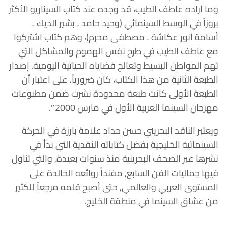
وما أراده عاطف الطيب، قد وجده عند كتاب السيناريو الأكثر
بروزاً في الوسط السينمائي (وحيد حامد ـ بشير الديك ـ
أسامة أنور عكاشة ـ مصطفى محرم)، وهم كتاب اشتركوا
مع عاطف الطيب في طرح نفس الهموم والمشاكل التي
تهم المواطن البسيط وتعالج قضاياه الحياتية اليومية. إصدار
الطبعة الثانية من هذا الكتاب، كان ضرورياً، على اعتبار أن
الطبعة الأولى كانت طبعة محدودة نشرت ضمن مطبوعات
مهرجان السينما العربية الأول في مارس 2000″.
ويعتبر الناقد البحريني حسن حداد علامة بارزة في الحركة
السينمائية الخليجية بفضل كتاباته النقدية التي بدأ في
نشرها عبر الصحف البحرينية منذ سنوات بعيدة, والتي تناول
فيها جماليات الفن السابع, مفنداً روائعه الخالدة على
المستوى العربي والعالمي, حتى أصبح قلمه مرجعاً للكثير
من عشاق السينما في منطقة الخليج.