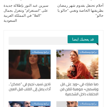
أحلام تحتفل بقدوم شهر رمضان
سيرين عبد النور بإطلالة جديدة
بطريقتها الخاصة وتغني “حالو يا
على “انستغرام” وتتغزل بجمال
حالو”
“العلا” في المملكة العربية
السعودية
قد يعجبك ايضا
برامج ومسلسلات
برامج ومسلسلات
صبا مبارك في «ورد على فل
نادين نسيب نجيم في “ممكن”..
وياسمين» موهبة تتقن فن
أداء يصل إلى القلب قبل العين
الاختفاء داخل الشخصية
برامج ومسلسلات
برامج ومسلسلات