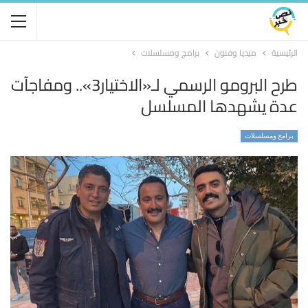
الرئيسية
ميديا وفنون
برامج ومسلسلات
طرح البرومو الرسمي لـ«الاختيار3».. ومفاجآت
عدة يشهدها المسلسل
برامج ومسلسلات