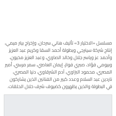
مسلسل «الاختيار 3» تأليف هاني سرحان، وإخراج بيتر ميمي،
إنتاج شركة سينرجي وبطولة أحمد السقا وكريم عبد العزيز
وأحمد عز وياسر جلال وخالد الصاوي، وعبد العزيز مخيون،
وبيومي فؤاد، صبري فواز، إيمان العاصي، سمر مرسي، أمير
المصري، محمود البزاوي، آدم الشرقاوي، دنيا المصري،
ناردين عبد السلام وعدد كبير من الفنانين الذين يشاركون
في البطولة والذين يظهرون كضيوف شرف خلال الحلقات.