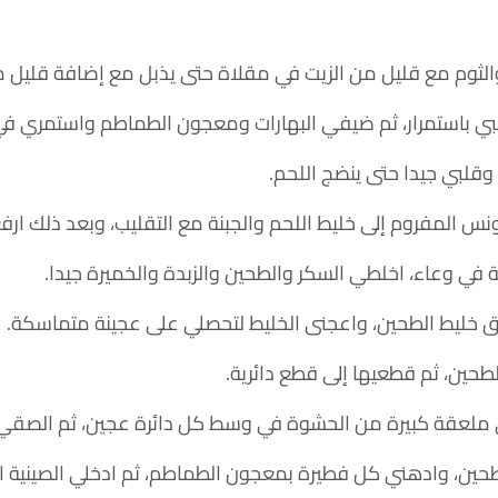
لثوم مع قليل من الزيت في مقلاة حتى يذبل مع إضافة قليل م
مرار، ثم ضيفي البهارات ومعجون الطماطم واستمري في التقليب لمدة 10 دقا
قلبي جيدا حتى ينضج اللحم.
المفروم إلى خليط اللحم والجبنة مع التقليب، وبعد ذلك ارفعي
 في وعاء، اخلطي السكر والطحين والزبدة والخميرة جيدا.
خليط الطحين، واعجنى الخليط لتحصلي على عجينة متماسكة.
ين، ثم قطعيها إلى قطع دائرية.
عقة كبيرة من الحشوة في وسط كل دائرة عجين، ثم الصقي 
 كل فطيرة بمعجون الطماطم، ثم ادخلي الصينية الفرن في درجة حرارة 375 درجة 