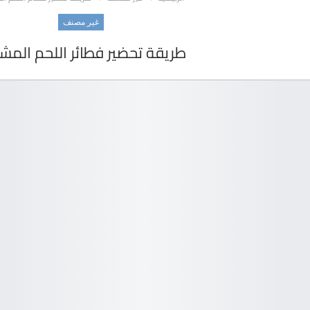
غير مصنف
طريقة تحضير فطائر اللحم المشو