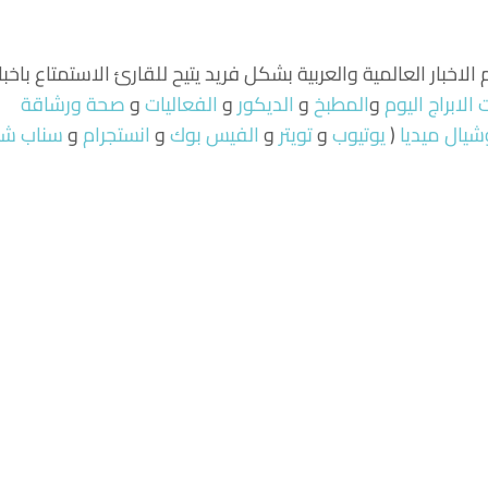
لاخبار العالمية والعربية بشكل فريد يتيح للقارئ الاستمتاع باخبا
الابراج اليوم
و
المطبخ
و
الديكور
و
الفعاليات
و
صحة ورشاقة
شيال ميديا
(
يوتيوب
و
تويتر
و
الفيس بوك
و
انستجرام
و
سناب ش