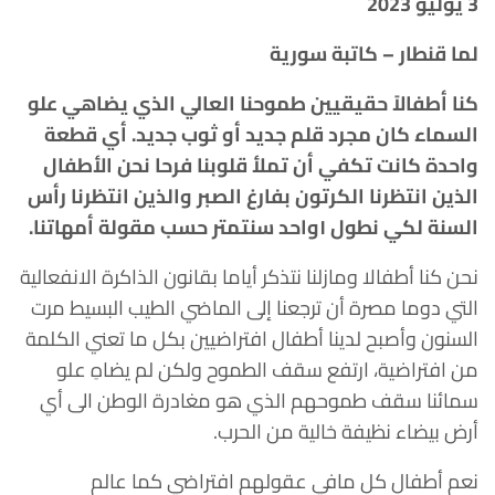
3 يوليو 2023
لما قنطار – كاتبة سورية
كنا أطفالاً حقيقيين طموحنا العالي الذي يضاهي علو
السماء كان مجرد قلم جديد أو ثوب جديد. أي قطعة
واحدة كانت تكفي أن تملأ قلوبنا فرحا نحن الأطفال
الذين انتظرنا الكرتون بفارغ الصبر والذين انتظرنا رأس
السنة لكي نطول ١واحد سنتمتر حسب مقولة أمهاتنا.
نحن كنا أطفالا ومازلنا نتذكر أياما بقانون الذاكرة الانفعالية
التي دوما مصرة أن ترجعنا إلى الماضي الطيب البسيط مرت
السنون وأصبح لدينا أطفال افتراضيين بكل ما تعني الكلمة
من افتراضية، ارتفع سقف الطموح ولكن لم يضاهِ علو
سمائنا سقف طموحهم الذي هو مغادرة الوطن الى أي
أرض بيضاء نظيفة خالية من الحرب.
نعم أطفال كل مافي عقولهم افتراضي كما عالم