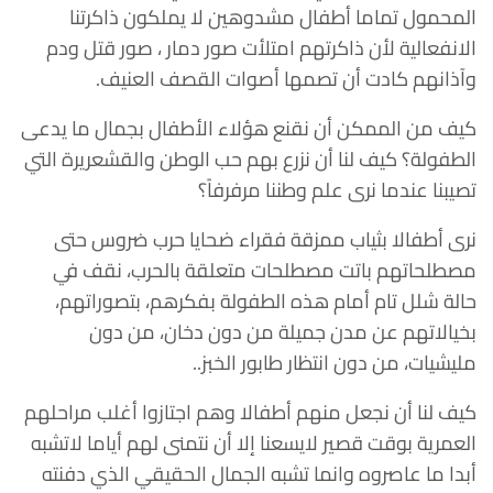
المحمول تماما أطفال مشدوهين لا يملكون ذاكرتنا
الانفعالية لأن ذاكرتهم امتلأت صور دمار ، صور قتل ودم
وآذانهم كادت أن تصمها أصوات القصف العنيف.
كيف من الممكن أن نقنع هؤلاء الأطفال بجمال ما يدعى
الطفولة؟ كيف لنا أن نزرع بهم حب الوطن والقشعريرة التي
تصيبنا عندما نرى علم وطننا مرفرفاً؟
نرى أطفالا بثياب ممزقة فقراء ضحايا حرب ضروس حتى
مصطلحاتهم باتت مصطلحات متعلقة بالحرب، نقف في
حالة شلل تام أمام هذه الطفولة بفكرهم، بتصوراتهم،
بخيالاتهم عن مدن جميلة من دون دخان، من دون
مليشيات، من دون انتظار طابور الخبز..
كيف لنا أن نجعل منهم أطفالا وهم اجتازوا أغلب مراحلهم
العمرية بوقت قصير لايسعنا إلا أن نتمنى لهم أياما لاتشبه
أبدا ما عاصروه وانما تشبه الجمال الحقيقي الذي دفنته