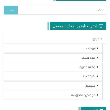
اختر بعناية برنامجك المفضل
فيديو
بيروتيات
جردة حساب
جمعة مصرية
دقيقة جداً
ملهمون
من “نص” المحروسة