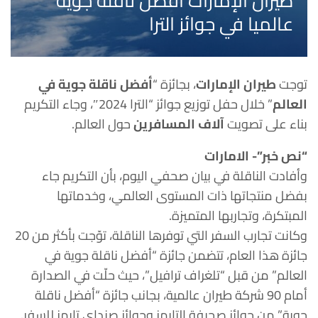
طيران الإمارات أفضل ناقلة جوية
عالميا في جوائز الترا
توجت
طيران الإمارات
، بجائزة “
أفضل ناقلة جوية في
العالم
” خلال حفل توزيع جوائز “الترا 2024″، وجاء التكريم
بناء على تصويت
آلاف المسافرين
حول العالم.
“نص خبر”- الامارات
وأفادت الناقلة في بيان صحفي اليوم، بأن التكريم جاء
بفضل منتجاتها ذات المستوى العالمي، وخدماتها
المبتكرة، وتجاربها المتميزة.
وكانت تجارب السفر التي توفرها الناقلة، توّجت بأكثر من 20
جائزة هذا العام، تتضمن جائزة “أفضل ناقلة جوية في
العالم” من قبل “تلغراف ترافيل”، حيث حلّت في الصدارة
أمام 90 شركة طيران عالمية، بجانب جائزة “أفضل ناقلة
جوية” من جوائز صحيفة التايمز وجوائز صنداي تايمز للسفر.