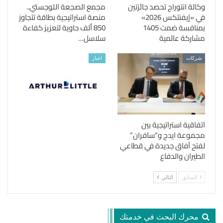
وكالة انتوراج تحصد جائزتين
مجمع الصجعة اللوجستي..
في «إيفنتكس 2026»
منصة استراتيجية بطاقة تتجاوز
بمنافسة ضمت 1405
850 ألف حاوية لتعزيز كفاءة
مشاركة عالمية
سلاسل…
شركات
اخبار
اتفاقية استراتيجية بين
مجموعة ايدج و”سافران”
لفتح آفاق جديدة في قطاعي
الطيران والدفاع
السابق
التالي
محرك البحث في خدمتك