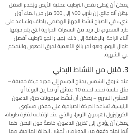
يمكن أن يُبطئ نقص الترطيب عملية الأيض ويُخدع العقل
ليظن أنه جائع. إن شرب 400 إلى 500 مل من الماء أول
شيء في الصباح يُنشّط الجهاز الهضمي بلطف ويُساعد على
طرد السموم، بل يزيد من السعرات الحرارية التي يتم حرقها
أثناء الراحة. بالإضافة إلى ذلك، يُهيئ الجو لترطيب أفضل
طوال اليوم، وهو أمر بالغ الأهمية لحرق الدهون والتحكم
في الشهية.
3. قليل من النشاط البدني
عند شروق الشمس يحتاج الجسم إلى مجرد حركة خفيفة –
مثل جلسة تمدد لمدة 10 دقائق أو تمارين اليوغا أو
المشي السريع – يمكن أن تُنشّط هرمونات حرق الدهون
الرئيسية. تساعد الحركة الصباحية على خفض مستوى
الكورتيزول (هرمون التوتر)، والذي عند ارتفاعه لفترة طويلة،
يمكن أن يؤدي إلى تخزين الدهون، خاصةً حول البطن. كما
أنها تمنح دفعة من الدوبامين تُحسّن الحالة المزاجية، مما