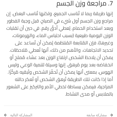
7. مراجعة وزن الجسم
إنها طريقة ربما لا تُناسب الجميع، ولكنها تُناسب البعض. إن
مراجع وزن الجسم أول شيء في الصباح، قبل وجبة الفطور
وبعد استخدام الحمام، يُعطي أدقّ رقم. في حين أن تقلبات
الوزن اليومية طبيعية (بسبب احتباس الماء، والهرمونات،
وغيرها)، فإن المُتابعة المُنتظمة يُمكن أن تُساعد على
تحديد الاتجاهات. والأهم من ذلك، أنها تُعطي مُلاحظات.
يمكن أن يلاحظ الشخص ارتفاع الوزن بعد عشاء مُملح أو
انخفاضه بعد يوم مُرهق. إنها وسيلة لتنمية الوعي وليس
الهوس، بمعنى أنها يمكن أن تُحفّز الشخص وتُبقيه مُركّزًا.
أما إذا كانت تلك الطريقة تُرهق الشخص أو تُعكر حالته
المزاجية، فيمكن ببساطة تخطي الأمر والتركيز على الشعور
بالملابس أو مدى النشاط.
مشاركة سابقة
المشاركة التالية