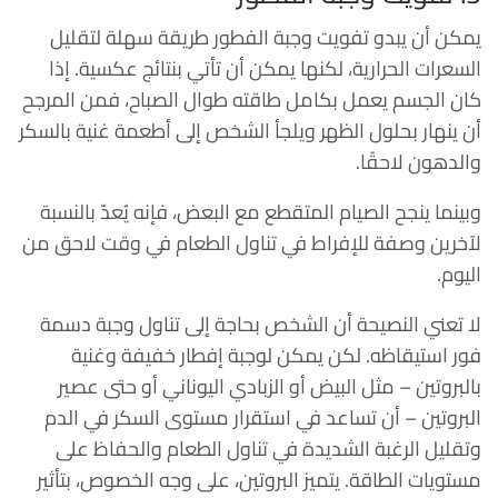
يمكن أن يبدو تفويت وجبة الفطور طريقة سهلة لتقليل
السعرات الحرارية، لكنها يمكن أن تأتي بنتائج عكسية. إذا
كان الجسم يعمل بكامل طاقته طوال الصباح، فمن المرجح
أن ينهار بحلول الظهر ويلجأ الشخص إلى أطعمة غنية بالسكر
والدهون لاحقًا.
وبينما ينجح الصيام المتقطع مع البعض، فإنه يُعدّ بالنسبة
لآخرين وصفة للإفراط في تناول الطعام في وقت لاحق من
اليوم.
لا تعني النصيحة أن الشخص بحاجة إلى تناول وجبة دسمة
فور استيقاظه. لكن يمكن لوجبة إفطار خفيفة وغنية
بالبروتين – مثل البيض أو الزبادي اليوناني أو حتى عصير
البروتين – أن تساعد في استقرار مستوى السكر في الدم
وتقليل الرغبة الشديدة في تناول الطعام والحفاظ على
مستويات الطاقة. يتميز البروتين، على وجه الخصوص، بتأثير