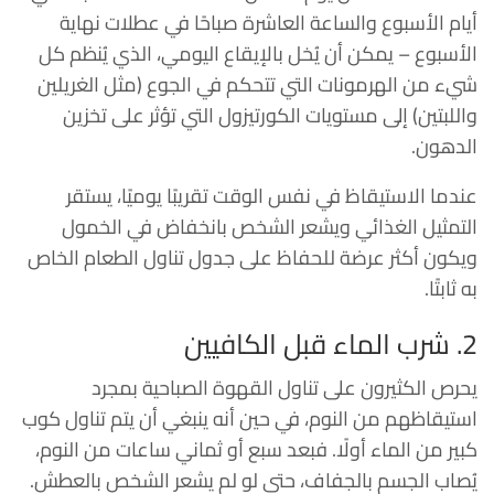
أيام الأسبوع والساعة العاشرة صباحًا في عطلات نهاية
الأسبوع – يمكن أن يُخل بالإيقاع اليومي، الذي يُنظم كل
شيء من الهرمونات التي تتحكم في الجوع (مثل الغريلين
واللبتين) إلى مستويات الكورتيزول التي تؤثر على تخزين
الدهون.
عندما الاستيقاظ في نفس الوقت تقريبًا يوميًا، يستقر
التمثيل الغذائي ويشعر الشخص بانخفاض في الخمول
ويكون أكثر عرضة للحفاظ على جدول تناول الطعام الخاص
به ثابتًا.
2. شرب الماء قبل الكافيين
يحرص الكثيرون على تناول القهوة الصباحية بمجرد
استيقاظهم من النوم، في حين أنه ينبغي أن يتم تناول كوب
كبير من الماء أولًا. فبعد سبع أو ثماني ساعات من النوم،
يُصاب الجسم بالجفاف، حتى لو لم يشعر الشخص بالعطش.