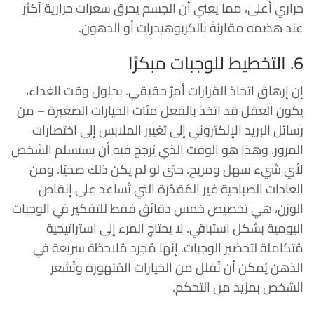
حراري أعلى، مما يعني أن الجسم يحرق سعرات حرارية أكثر
عند هضمه مقارنةً بالكربوهيدرات أو الدهون.
6. التخطيط للوجبات مبكرًا
إن إرهاق اتخاذ القرارات أمرٌ حقيقي. بحلول وقت الغداء،
يكون العقل قد اتخذ بالفعل مئات الخيارات الصغيرة – من
رسائل البريد الإلكتروني إلى تغيير الملابس إلى اختصارات
المرور. وهذا هو الوقت الذي يُرجح فيه أن يستسلم الشخص
لأي شيء سهل ومريح. حتى لو لم يكن ذلك صحيًا. ومن
العادات الصباحية غير المُقدّرة التي تُساعد على إنقاص
الوزن، هي تخصيص خمس دقائق فقط للتفكير في الوجبات
اليومية بشكل استباقي. لا يحتاج المرء إلى استراتيجية
مُتكاملة لتحضير الوجبات. إنها مُجرد مُلاحظة سريعة في
الذهن يُمكن أن تُقلل من الخيارات المُتهورة وتُشعر
الشخص بمزيد من التحكم.