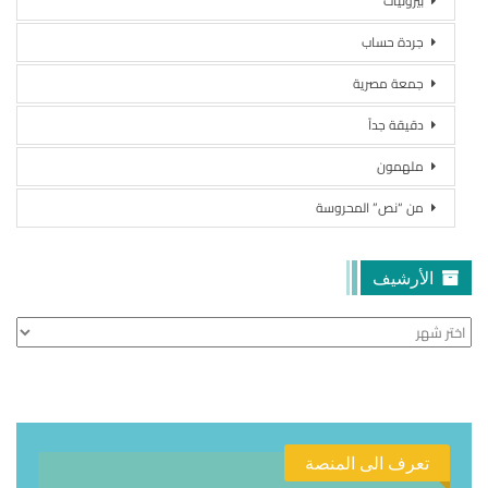
بيروتيات
جردة حساب
جمعة مصرية
دقيقة جداً
ملهمون
من “نص” المحروسة
الأرشيف
الأرشيف
تعرف الى المنصة