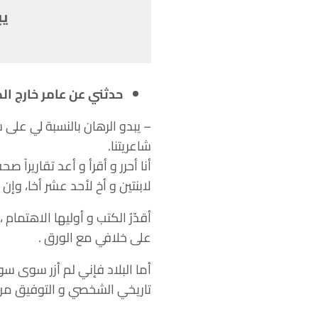
يب
حدثني عن عامر خارج الك
– يبدو الرهان بالنسبة لي على ش
شاعريتنا.
أنا أحرر و أقرأ و أعد تقاريرا
لابنتين و أخ لأحد عشر أخا، وإ
أقدّرُ الكتب و أوليها الاهتم
على خلافي مع الورق .
أما البلاد فإني لم أزر سوى سو
تاريخي الشخصي و التوفيق من 