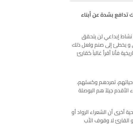
ك تدافع بشدة عن أبناء
 نشاط إبداعي لن يتحقق
رى و يخطئ إلى صنم ولعل ذلك
خية فأنا أقرأ غالباً كقارئ
 وحياتهم، تمردهم وكسلهم،
الأقدم جيلاً هم البوصلة
ة أخرى أن الشعراء الرواد أو
و القارئ لا وقوف الأب