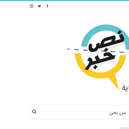
من نحن
سلافهم