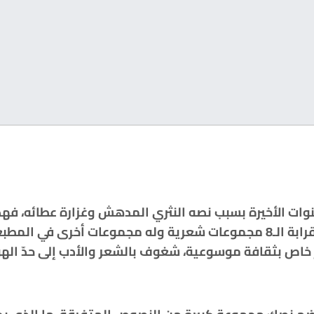
نوات الأخيرة بسبب نصه النثري المدهش وغزارة عطائه، فه
الصفة) مواليد 1990، أصدر قرابة الـ8 مجموعات شعرية وله مجموعات أخر
ٌ خاص بثقافة موسوعية، شغوف بالشعر والأدب إلى حدّ ال