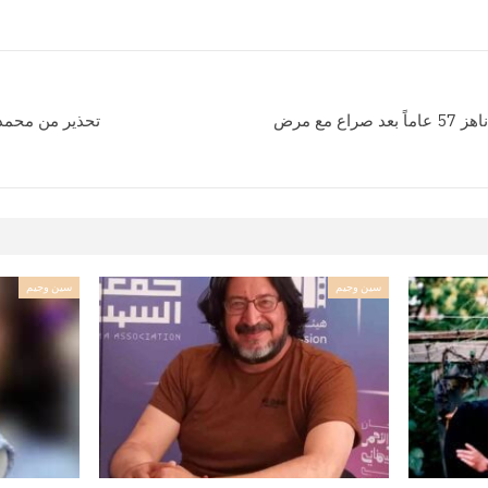
وفاة شريك ساندرا بولوك عن عمر ناهز 57 عاماً بعد صراع مع مرض
تحذير من محمد 
سين وجيم
سين وجيم