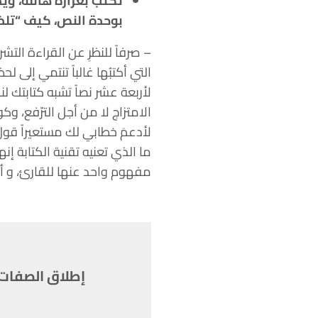
تكتب بغزارة هائلة، و
بوحدة النص، كيف “تلض
– صرفاً للنظرِ عن القراءة الت
التي أكتبُها غالباً تنتمي إلى
لأربعة عشر نصاً تشبه كتابتك لنص
الامتزاج لا من أجل الترّفع، 
لأدعمَ خطابي لك مستعيراً قول
ما الذي تعنيه تقنية الكتابة إ
مفهوم واحد عنها للقارئ، و أ
إطلاق الصفات 