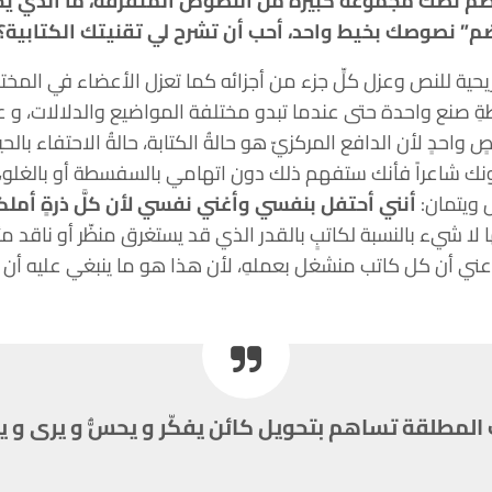
يضم نصك مجموعة كبيرة من النصوص المتفرقة، ما الذي يجم
م” نصوصك بخيط واحد، أحب أن تشرح لي تقنيتك الكتابية؟
شريحية للنص وعزل كلِّ جزء من أجزائه كما تعزل الأعضاء في المخ
 لحظةِ صنع واحدة حتى عندما تبدو مختلفة المواضيع والدلالات، و 
ٍ واحدٍ لأن الدافع المركزيّ هو حالةُ الكتابة، حالةُ الاحتفاء با
وكونك شاعراً فأنك ستفهم ذلك دون اتهامي بالسفسطة أو بالغلو، 
 ويتمان:
أنني أحتفل بنفسي وأغني نفسي لأن كلَّ ذرةٍ أملكها
نها لا شيء بالنسبة لكاتبٍ بالقدر الذي قد يستغرق منظّر أو ناق
عني أن كل كاتب منشغل بعملهِ، لأن هذا هو ما ينبغي عليه أن
المطلقة تساهم بتحويل كائن يفكّر و يحسُّ و يرى و 