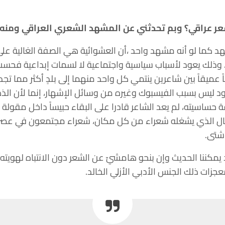
ر عراقي؟ وبم تحدثني عن المشهد الشعري العراقي ومنه إ
شهد كما لو أنه مشهد واحد ،أن العشوائية هي الصفة الغالية ع
، وذلك يعود لأسباب سياسية واجتماعية لا لسمات إبداعية فحسب
 عميقاً بين شاعرين ينتمي كل واحد منهما إلى بلدٍ أكثر مما تجد
د ليس بسبب الفيسبوك وغيره من وسائل الإشهار، إنما لأن الذه
حساسيته، لم يعد الشاعر قادرا على البقاء حبيساً داخل مقولة و
ال الذي يشغله شعراء من كل مكان، شعراء مجتمعون في عصر 
شتى.
مكننا الحديث وإن بنحو هامشيّ عن الشعر دون الانتباه لهويته فإن
زات ذلك الجنس الأدبي الأزلي الخالد.