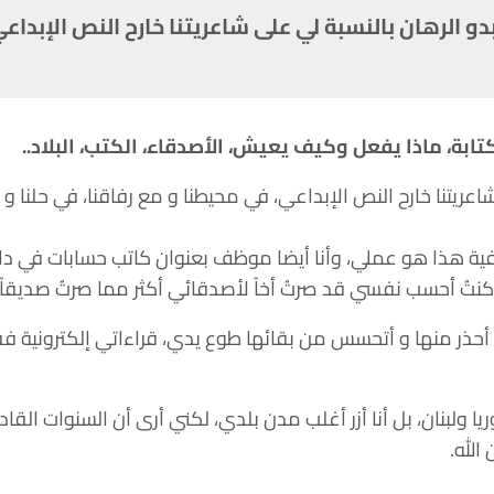
دو الرهان بالنسبة لي على شاعريتنا خارح النص الإبداع
تابة، ماذا يفعل وكيف يعيش، الأصدقاء، الكتب، البلاد..
اعريتنا خارح النص الإبداعي، في محيطنا و مع رفاقنا، في حلنا و ت
ً صحفية هذا هو عملي، وأنا أيضا موظف بعنوان كاتب حسابات في دا
ن كنتُ أحسب نفسي قد صرتُ أخاً لأصدقائي أكثر مما صرتُ صديقاً
ام ، أحذر منها و أتحسس من بقائها طوع يدي، قراءاتي إلكتروني
ريا ولبنان، بل أنا أزر أغلب مدن بلدي، لكني أرى أن السنوات ا
الله.