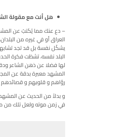
هل أنت مع مقولة الشع
– دع عنكَ مما يُكَتبُ عن الم
العراق أو في غيره من البلدان
يشكّل نفسهُ بل قد تجد تشابهاً
البلد نفسه، تشظت فكرة الحدو
لها فضلا عن ذهن الشاعر ودقة 
المشهد معبرة بدقة عن المج
رؤاهم و قلوبهم و قصائدهم 
و بدلاً من الحديث عن المشهد ي
في زمن موته ولعل تلك من معج