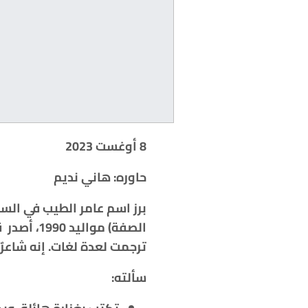
8 أوغست 2023
حاوره: هاني نديم
برز اسم عامر الطيب في الس
ترجمت لعدة لغات. إنه شاعر
سألته: