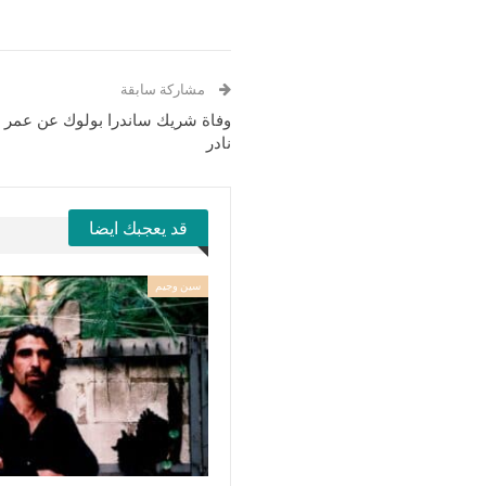
مشاركة سابقة
نادر
قد يعجبك ايضا
سين وجيم