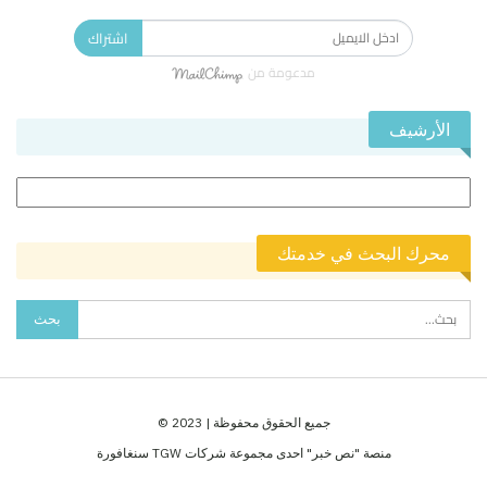
اشتراك
مدعومة من
الأرشيف
الأرشيف
محرك البحث في خدمتك
جميع الحقوق محفوظة | 2023 ©
منصة "نص خبر" احدى مجموعة شركات TGW سنغافورة