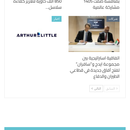
بمنافسة ضمت 1405
850 ألف حاوية لتعزيز كفاءة
مشاركة عالمية
سلاسل…
شركات
اخبار
اتفاقية استراتيجية بين
مجموعة ايدج و”سافران”
لفتح آفاق جديدة في قطاعي
الطيران والدفاع
السابق
التالي