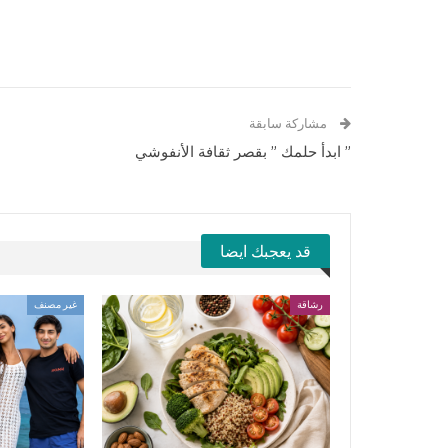
مشاركة سابقة
” ابدأ حلمك ” بقصر ثقافة الأنفوشي
قد يعجبك ايضا
رشاقة
غير مصنف