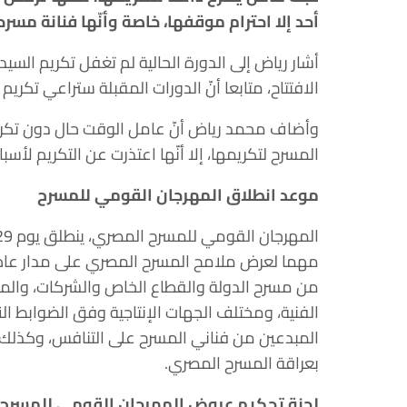
أحد إلا احترام موقفها، خاصة وأنّها فنانة مسر
أشار رياض إلى الدورة الحالية لم تغفل تكريم الس
الافتتاح، متابعا أنّ الدورات المقبلة ستراعي تكريم
وأضاف محمد رياض أنّ عامل الوقت حال دون تكريم
المسرح لتكريمها، إلا أنّها اعتذرت عن التكريم ل
موعد انطلاق المهرجان القومي للمسرح
مهما لعرض ملامح المسرح المصري على مدار عام ك
من مسرح الدولة والقطاع الخاص والشركات، والم
الفنية، ومختلف الجهات الإنتاجية وفق الضوابط ا
المبدعين من فناني المسرح على التنافس، وكذلك
بعراقة المسرح المصري.
لجنة تحكيم عروض المهرجان القومي للمسرح