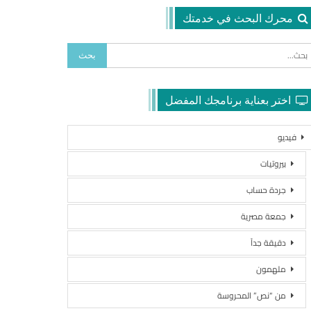
محرك البحث في خدمتك
اختر بعناية برنامجك المفضل
فيديو
بيروتيات
جردة حساب
جمعة مصرية
دقيقة جداً
ملهمون
من “نص” المحروسة