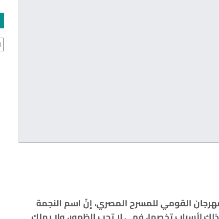
ال
فنان محمد رياض، رئيس الدورة الـ16 للمهرجان القومي للمسرح المصري، إنّ اسم النجمة
ذلك لأسباب تخصها، فهي لا تحب الظهور، ولا يملك