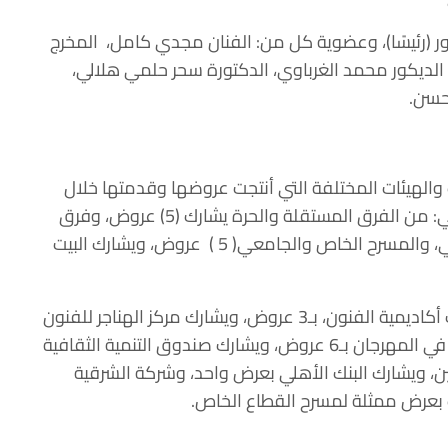
 (رئيسًا)، وعضوية كل من: الفنان مجدي كامل، المخرج
الديكور محمد الغرباوي، الدكتورة سحر حلمي هلالي،
حسن.
(37) عرضًا من الجهات والهيئات المختلفة التي أنتجت عروضها وقدمتها خلال
عام مضي، وجاءت قائمة العروض المشاركة كالتالي: من الفرق المستقلة والحرة يشارك (5) عروض، وفرق
الهواة والنقابات الفنية ومنظمات المجتمع المدني، والمسرح الخاص والجامعي( 5 ) عروض، ويشارك البيت
كما تشارك دار الأوبرا المصرية بعرض واحد، وتشارك أكاديمية الفنون، بـ3 عروض، ويشارك مركز الهناجر للفنون
بعرضين، أما الهيئة العامة لقصور الثقافة فتشارك في المهرجان بـ6 عروض، ويشارك صندوق التنمية الثقافية
ضين، ويشارك البنك الأهلي بعرض واحد، وشركة الشرقية
 بعرض ممثلة لمسرح القطاع الخاص.