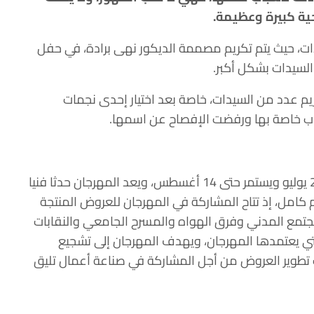
حية كبيرة وعظيمة.
يدات، حيث يتم تكريم مصممة الديكور نهى برادة، في حفل
 السيدات بشكل أكبر.
 عدد من السيدات، خاصة بعد اختيار إحدى نجمات
أسباب خاصة بها ورفضت الإفصاح عن اسمها.
المهرجان القومي للمسرح المصري، ينطلق يوم 29 يوليو ويستمر حتى 14 أغسطس، ويعد المهرجان حدثا فنيا
امل، إذ تتاح المشاركة في المهرجان للعروض المنتجة
جتمع المدني وفرق الهواه والمسرح الجامعي والنقابات
لتي يعتمدها المهرجان، ويهدف المهرجان إلى تشجيع
 تطوير العروض من أجل المشاركة في صناعة أعمال تليق