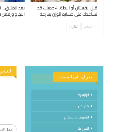
قبل الفستان أو البدلة.. 4 حميات قد
بعد الطلاق… ن
تساعدك على خسارة الوزن بسرعة
النجاح ورفعن شع
السابق
التالي
النشرة
تعرف الى المنصة
الرئيسية
من نحن
الاشتراك
الشروط والاحكام
اتصل بنا