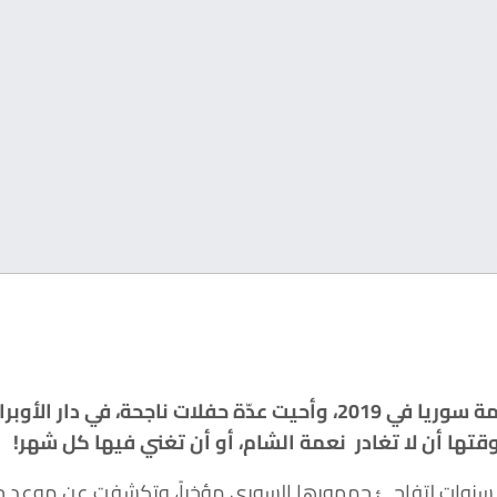
زارت النجمة اللبنانية عبير نعمة سوريا في 2019، وأحيت عدّة حفلات نا
تها أن لا تغادر نعمة الشام، أو أن تغني فيها كل شهر!
أربع سنوات لتفاجئ جمهورها السوري مؤخراً، وتكشفت عن موعد 