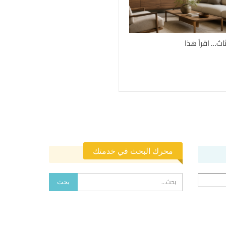
ثاث… اقرأ هذا
محرك البحث في خدمتك