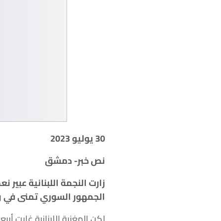
30 يوليو 2023
نص خبر- دمشق
الجمهور السوري تمنى في وق
لكن المغنية اللبنانية غابت 