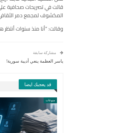
المكشوف لمجمع دمر الثقافي
وقالت: “أنا منذ سنوات أنتظر ه
مشاركة سابقة
ياسر العظمة ينعي أديبة سورية!
قد يعجبك ايضا
منوعات