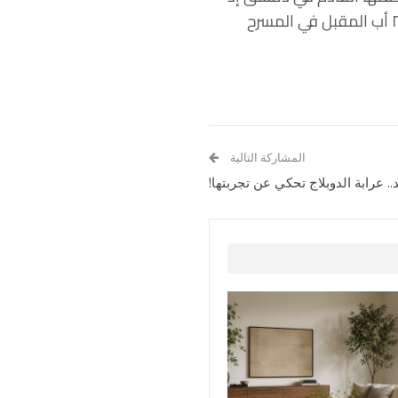
قالت في تصريحات صحافية على هامش فعاليات مهرجانات “جونية الدولية” إن الحفل سيقام ٢٤ أب المقبل في المسرح
المشاركة التالية
.. عرابة الدوبلاج تحكي عن تجربتها!