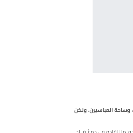
جحة، في دار الأوبرا، وساحة العباسيين، ولكن
حفلها القادم في دمشق إذ