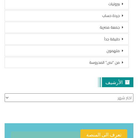
بيروتيات
جردة حساب
جمعة مصرية
دقيقة جداً
ملهمون
من “نص” المحروسة
الأرشيف
الأرشيف
تعرف الى المنصة