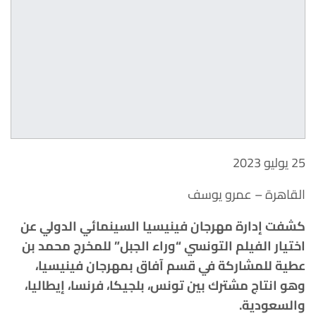
25 يوليو 2023
القاهرة – عمرو يوسف
كشفت إدارة مهرجان فينيسيا السينمائي الدولي عن
اختيار الفيلم التونسي “وراء الجبل” للمخرج محمد بن
عطية للمشاركة في قسم آفاق بمهرجان فينيسيا،
وهو انتاج مشترك بين تونس، بلجيكا، فرنسا، إيطاليا،
والسعودية.