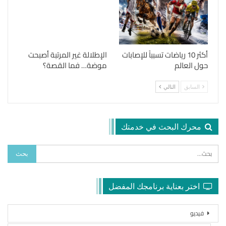
أكثر 10 رياضات تسبباً للإصابات
الإطلالة غير المرتبة أصبحت
حول العالم
موضة… فما القصة؟
السابق
التالي
محرك البحث في خدمتك
اختر بعناية برنامجك المفضل
فيديو