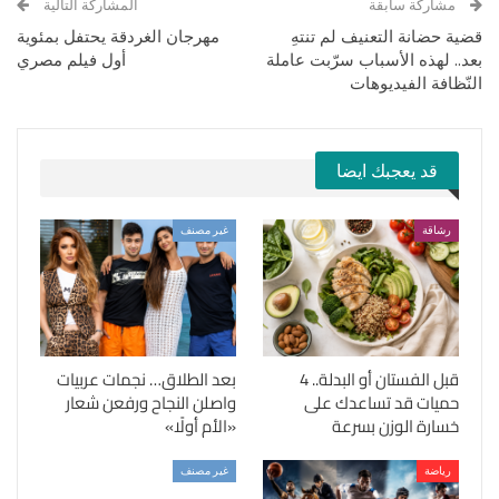
مشاركة سابقة
المشاركة التالية
قضية حضانة التعنيف لم تنتهِ
مهرجان الغردقة يحتفل بمئوية
بعد.. لهذه الأسباب سرّبت عاملة
أول فيلم مصري
النّظافة الفيديوهات
قد يعجبك ايضا
رشاقة
غير مصنف
قبل الفستان أو البدلة.. 4
بعد الطلاق… نجمات عربيات
حميات قد تساعدك على
واصلن النجاح ورفعن شعار
خسارة الوزن بسرعة
«الأم أولًا»
رياضة
غير مصنف