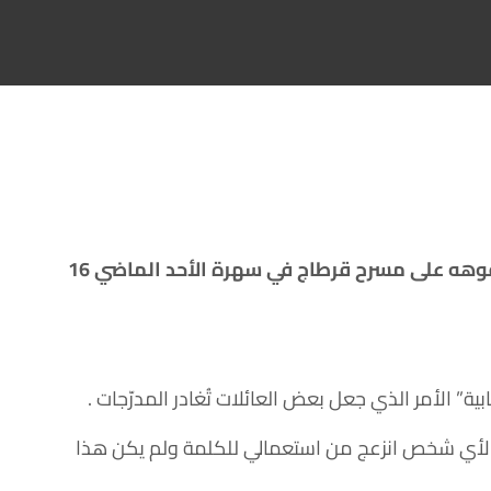
أثار الكوميدي الفرنسي من أصول مغربية عز الدين بنجلالي المعروف بـ “AZ” حالة غضب واسعة في تونس بعد تفوهه على مسرح قرطاج في سهرة الأحد الماضي 16
” الأمر الذي جعل بعض العائلات تُغادر المدرّجات .
تذر لأي شخص انزعج من استعمالي للكلمة ولم يكن هذا