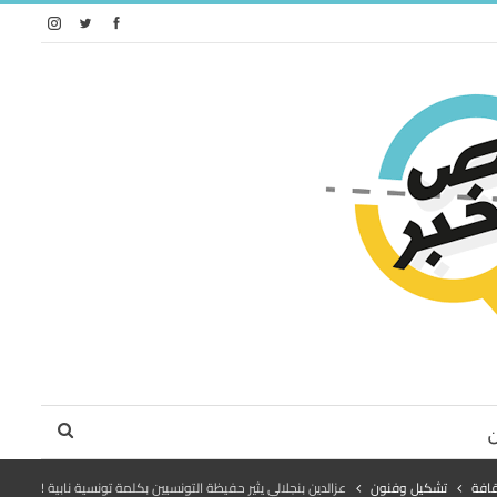
قافة
تشكيل وفنون
عزالدين بنجلالي يثير حفيظة التونسيين بكلمة تونسية نابية !