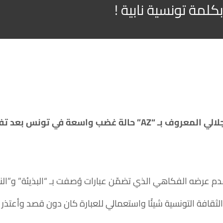
كلمة تونسية نابية !
عرضه الفكاهي الذي تضمّن عبارات وُصفت بـ “البذيئة” و”النابية
ن الثقافة التونسية شيئًا واستعمالي للعبارة كان دون قصد وأع