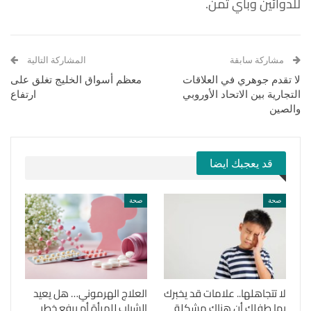
للدوائين وبأي ثمن.
مشاركة سابقة
المشاركة التالية
لا تقدم جوهري في العلاقات
معظم أسواق الخليج تغلق على
التجارية بين الاتحاد الأوروبي
ارتفاع
والصين
قد يعجبك ايضا
صحة
صحة
لا تتجاهلها.. علامات قد يخبرك
العلاج الهرموني… هل يعيد
بها طفلك أن هناك مشكلة
الشباب للمرأة أم يرفع خطر