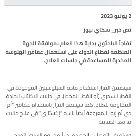
2 يوليو 2023
نص خبر_ سكاي نيوز
تفاجأ الباحثون بداية هذا العام بموافقة الجهة
المنظمة لقطاع الدواء على استعمال عقاقير الهلوسة
المخدرة للمساعدة في جلسات العلاج.
سيتضمن القرار استخدام مادة السيلوسيبين الموجودة في
الفطر السحري (أو الفطر المخدر)، في حالات الاكتئاب الحادة
المقاومة للعلاج. كما سيسمح القرار باستخدام عقاقير “أم
دي أم إيه” المعروفة أيضاً باسم “إكستازي” في علاج حالات
ما بعد الصدمة.
وستطبق التعديلات الجديدة بدءاً من يوم السبت، لتصبح