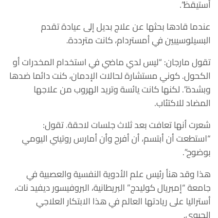
أستيقظ”.
عندما قادها بحثها عن علاج بديل إلى عيادة تقدم
البسيلوسيبين في أمستردام، كانت مترددة.
تقول مارجان: “ليس لدي ماضي في استخدام المخدرات أو
الكحول. كوني مستشارة لحالات الإدمان، كنت دائما ضدها
وبشدة”. لكنها كانت يائسة وتريد الهروب من علاجها
المضاد للاكتئاب.
شعرت أنها تعافت بعد ثلاث جلسات لاحقة. تقول:
“استطعت أن أبتسم، أن أفرح وأن أمارس روتيني اليومي
بوضوح”.
هذا وقد هنأ رئيس علم الأدوية النفسية والعصبية في
جامعة “إمبريال كوليدج” البريطانية، البروفيسور ديفيد نات،
أستراليا على ريادتها العالم في هذا الابتكار العلاجي
الحيوي.