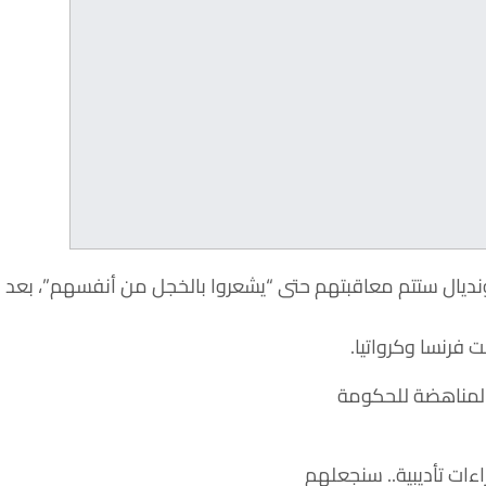
اة النهائية للمونديال ستتم معاقبتهم حتى “يشعروا بالخجل من أنفسهم”، بعد
المناهضة للحكومة
ءات تأديبية.. سنجعلهم