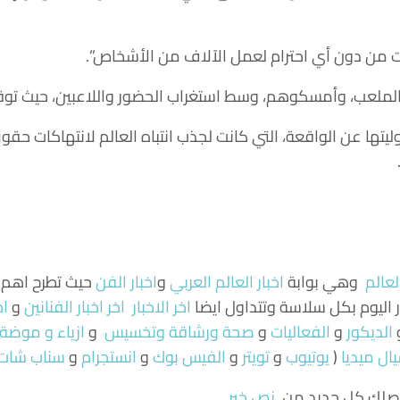
من دون أي احترام لعمل الآلاف من الأشخاص”.
الملعب، وأمسكوهم، وسط استغراب الحضور واللاعبين، حيث توقف
ا عن الواقعة، التي كانت لجذب انتباه العالم لانتهاكات حقوق
لعالم
وهي بوابة
اخبار العالم العربي
و
اخبار الفن
حيث تطرح اهم ال
ر اليوم بكل سلاسة وتتداول ايضا
اخر الاخبار
اخر اخبار الفنانين
و
اخ
الديكور
و
الفعاليات
و
صحة ورشاقة وتخسيس
و
ازياء و موضة
ال ميديا
(
يوتيوب
و
تويتر
و
الفيس بوك
و
انستجرام
و
سناب شات
 ليصلك كل جديد من
نص خبر