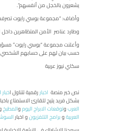
يشعرون بالخجل من أنفسهم”.
وأضاف: “مجموعة بوسي رايوت تصرفت 
وطارد عناصر الأمن المتظاهرين داخل 
وأعلنت مجموعة “بوسي رايوت” مسؤوليته
حسب بيان لهم على حسابهم الشخصي.
سكاي نيوز عربية
نص خبر منصة
اخبار
رقمية تتناول
ا
خبار ا
بشكل فريد يتيح للقارئ الاستمتاع باخبا
العرب
و
توقعات الابراج اليوم
و
المطبخ
و
العربية
و
برامج التلفزيون
و اخبار
السوشي
يسعدنا الاشتراك في النشرة الإخبارية