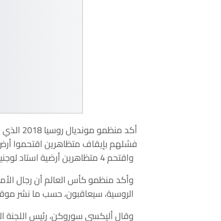
أكد منظم
فشلهم بإيقاف متظاهرين اقتحموا أرض
واقتحم 4 متظاهرين أرضية استاد لوجنيكي بموسكو، خلال الشوط الثاني من المباراة النهائية التي جمعت فرنسا وكرواتيا.
وأكد منظمو كأس العالم أن رجال الأم
الروسية، سيعاقبون، حسب ما نشر موقع
وقال أليكسي سوروكن، رئيس اللجنة الم