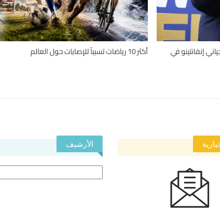
اني إنفانتينو في
أكثر 10 رياضات تسبباً للإصابات حول العالم
بارية
الأرشيف
الأرشيف