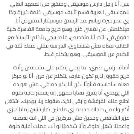
بس، أنا راجل دارس موسيقى ومتخرج من المعهد العالي
للموسيقى العربية قسم تأليف موسيقى كلمة كبيرة جدًا
زي عمر خيرت وياسر عبد الرحمن موسيقار المفروض أنا
مبتكلمش عن نفسي كتير، وهو خريج جامعة القاهرة كلية
حقوق في الآخر أنا متخصص، فلما ييجي يتكلم الأستاذ مع
الطالب معاه مش هنتساوى، الدراسة بتخلي عندك ثقة في
الكلام عن الموسيقى، وهو بيتكلم غلط.
أضاف رامي صبري: لما ييجي يتكلم على متخصص وأنت
خريج حقوق لازم تكون عارف بتتكلم عن مين، أنا لو مركز
معاه سأحاسبه قانونًا لكن أنا بكبر دماغي، مش هو ده
اللي يهمني، أنا يفرق معايا جمهور إنه يسمع حاجة حلوة
اطلع ملك الفرفشة وابقى لذيذ، هقوله ربنا يهديك، اشتغل
أكتر واعمل حاجات جديدة زي ملحنين كبار تانيين زمايلك زي
عزيز الشافعي ومدين مش مركزين في اللي انت بتعمله
واعملنا شغل حلوة، وأنا شخصيًا لو أنت عملت أغنية حلوة