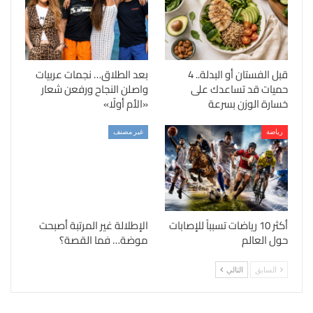
قبل الفستان أو البدلة.. 4
بعد الطلاق… نجمات عربيات
حميات قد تساعدك على
واصلن النجاح ورفعن شعار
خسارة الوزن بسرعة
«الأم أولًا»
رياضة
غير مصنف
أكثر 10 رياضات تسبباً للإصابات
الإطلالة غير المرتبة أصبحت
حول العالم
موضة… فما القصة؟
السابق
التالي