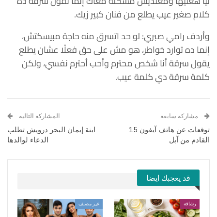
ليا هغنيها ومعنديش مشكلة معاك إنما تقول سرقة ده
كلام صغير عيب يطلع من فنان كبير زيك.
وأردف رامي صبري: لو حد اتسرق منه حاجة مبيسكتش،
إنما ده توارد خواطر، هو مش على حق فعلًا عشان يطلع
يقول سرقة أنا شخص محترم وأحب أحترم نفسي، ولكن
كلمة سرقة دي كلمة عيب.
مشاركة سابقة
المشاركة التالية
توقعات عن هاتف آيفون 15
ابنة إيمان البحر درويش تطلب
القادم من آبل
الدعاء لوالدها
قد يعجبك ايضا
رشاقة
غير مصنف