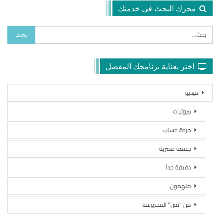
محرك البحث في خدمتك
اختر بعناية برنامجك المفضل
فيديو
بيروتيات
جردة حساب
جمعة مصرية
دقيقة جداً
ملهمون
من “نص” المحروسة