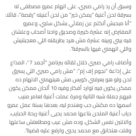
وسبق أن رد رامي صبري، على اتهام عمرو مصطفى له
بسرقة لحن أغنية “يمكن خير” من لحن أغنيته “رقصة”، قائلا:
“أنا مبحبش أتكلم عن زملائي بشكل سلبي، وعمرو
المفترض إنه عشرة كبيرة وصديق واحنا أصحاب وعلشان
فيه بيني وبينه عشرة مش هرد بطريقته اللي معجبتنيش
واللي اتهمني فيها بالسرقة”.
وأضاف رامي صبري خلال لقائه ببرنامج “أجمد 7″، المذاع
على إذاعة “نجوم إف إم”: “مش رامي صبري اللي يسرق
لحن ولو هو يعرفني كويس مش هيتهمني الاتهام ده
ممكن يكون فيه توارد أفكار وفيه 10 ألحان ممكن يكون
فيهم جملة شبه التانية ومرة عملت أغنية لعامر منيب
اسمها ده مكنش حب وهندم ليه، بعدها بسنة عمل عمرو
دياب أغنية الملحن بتاعها محمد يحيى أغنية ريحة الحبايب،
والاتنين نفس الشكل، وده مش عيب ومطلعتش ساعتها
وقلت هتخانق مع محمد يحيي وارفع عليه قضية”.