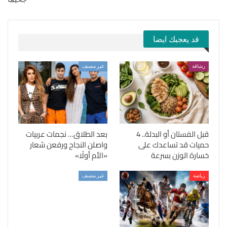
قد يعجبك ايضا
رشاقة
غير مصنف
قبل الفستان أو البدلة.. 4
بعد الطلاق… نجمات عربيات
حميات قد تساعدك على
واصلن النجاح ورفعن شعار
خسارة الوزن بسرعة
«الأم أولًا»
رياضة
غير مصنف