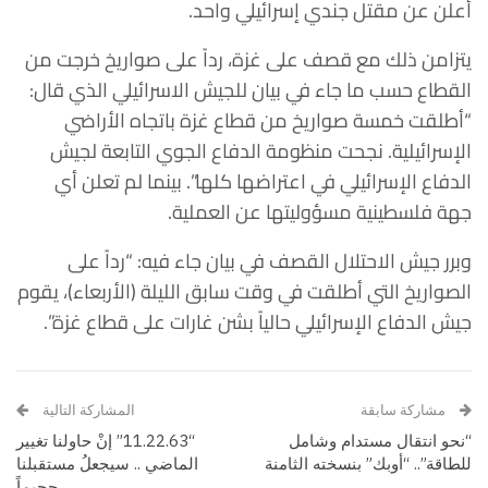
أعلن عن مقتل جندي إسرائيلي واحد.
يتزامن ذلك مع قصف على غزة، رداً على صواريخ خرجت من
القطاع حسب ما جاء في بيان للجيش الاسرائيلي الذي قال:
“أطلقت خمسة صواريخ من قطاع غزة باتجاه الأراضي
الإسرائيلية. نجحت منظومة الدفاع الجوي التابعة لجيش
الدفاع الإسرائيلي في اعتراضها كلها”. بينما لم تعلن أي
جهة فلسطينية مسؤوليتها عن العملية.
وبرر جيش الاحتلال القصف في بيان جاء فيه: “رداً على
الصواريخ التي أطلقت في وقت سابق الليلة (الأربعاء)، يقوم
جيش الدفاع الإسرائيلي حالياً بشن غارات على قطاع غزة”.
مشاركة سابقة
المشاركة التالية
“نحو انتقال مستدام وشامل
“11.22.63” إنْ حاولنا تغيير
للطاقة”.. “أوبك” بنسخته الثامنة
الماضي .. سيجعلُ مستقبلنا
جحيماً