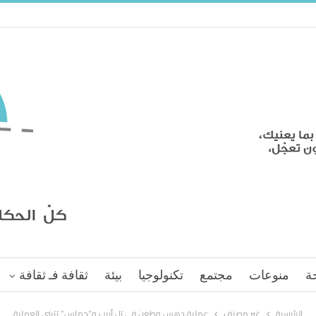
ة
منوعات
مجتمع
تكنولوجيا
بيئة
ثقافة فـ ثقافة
الرئيسية
غير مصنف
عملية دهس وطعن في تل أبيب و”حماس” تتبنى العملية