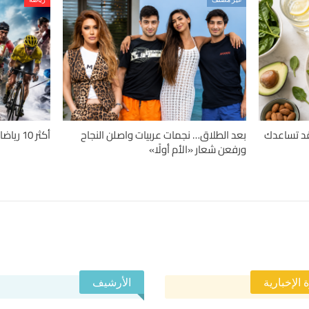
دلة.. 4 حميات قد تساعدك
بعد الطلاق… نجمات عربيات واصلن النجاح
أكثر 10 رياضات تسبباً للإصابات حول العالم
ورفعن شعار «الأم أولًا»
 الإخبارية
الأرشيف