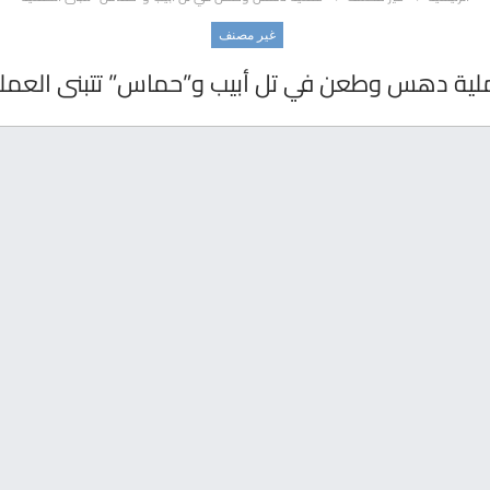
غير مصنف
لية دهس وطعن في تل أبيب و”حماس” تتبنى العملي