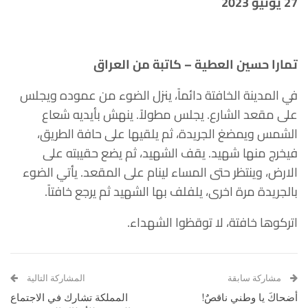
27 يونيو 2023
تمارا حسين العطية – كاتبة من العراق
في المدينة الخافتة دائماً، ينزل الضوء من عموده ويجلس
على مقعد الشارع. يجلس مطولاً. ينهش بأيديه شعاع
الشمس ويمضغ الجريدة، ثم يلقيها على حافة الطريق،
فيخرج منها شهيد. يقف الشهيد، ثم يضع حقيبته على
الارض، وينتظر حتى المساء لينام على المقعد. يأتي الضوء
بالجريدة مرة اخرى، يلفلف بها الشهيد ثم يرجع خافتاً.
اتركوها خافتة، لا توقظوا الشهداء.
مشاركة سابقة
المشاركة التالية
أضحاكَ يا وطني ناقصٌ!
المملكة تشارك في الاجتماع