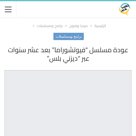
الرئيسية
ميديا وفنون
برامج ومسلسلات
برامج ومسلسلات
عودة مسلسل “فيوتشوراما” بعد عشر سنوات
عبر “ديزني بلس”