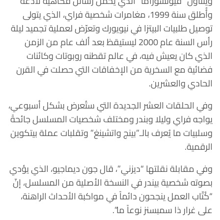
ويتناول “فيوتشوراما” الذي يحمل رسائل فكاهية لاذعة
وأُطلق سنة 1999، مغامرات شخصية فراي، الذي يتولى
توصيل طلبيات البيتزا في نيويورك وتعرّض لعملية تجميد ليلة
رأس السنة عام 2000 ليستيقظ بعد ألف عام من الزمن
الذي كان يعيش فيه، في عالم تقطنه روبوتات وكائنات
فضائية مع السخرية من الإخفاقات التي حصلت في القرن
الحادي والعشرين.
وفي الحلقات العشر الجديدة التي ستُعرض بشكل أسبوعي،
يواجه فراي وليلا وبندر ومختلف شخصيات المسلسل جائحةً
وسلبيات ما يُعرف بالـ”بينج واتشينغ” وتقلبات عملة بيتكوين
الرقمية.
وفي مقابلة نقلتها “ديزني”، قال جون ديماجيو، الذي يؤدي
بصوته شخصية بيندر في النسخة الأصلية من المسلسل، إنّ
“كُتّاب العمل ينجحون دائماً في مواكبة الأحداث الراهنة،
على غرار ذا سمبسنز نوعاً ما”.