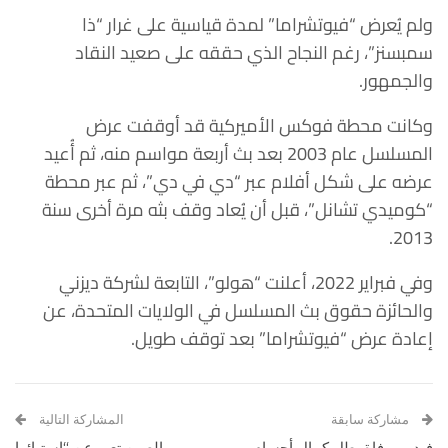
ولم يُعرض “فيوتشراما” لمدة قياسية على غرار “ذا
سمبسنز”، رغم النجاح الذي حققه على صعيد النقاد
والجمهور.
وكانت محطة فوكس الأميركية قد أوقفت عرض
المسلسل عام 2003 بعد بث أربعة مواسم منه، ثم أُعيد
عرضه على شكل أفلام عبر “دي في دي”، ثم عبر محطة
“كوميدي تشانل”، قبل أن يُعاد وقف بثه مرة أخرى سنة
2013.
وفي فبراير 2022، أعلنت “هولو”، التابعة لشركة ديزني
والحائزة حقوق بث المسلسل في الولايات المتحدة، عن
إعادة عرض “فيوتشراما” بعد توقف طويل.
مشاركة سابقة
المشاركة التالية
فيديو.. وفاة بطل كمال أجسام
الصين تعبر عن “استيائها