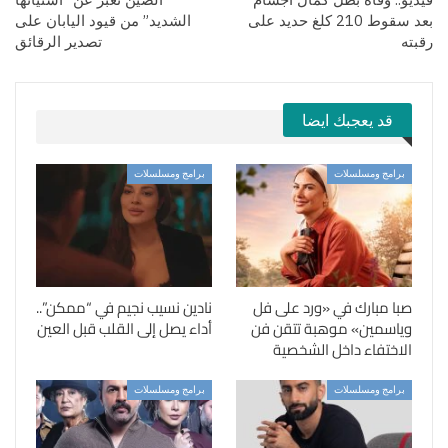
بعد سقوط 210 كلغ حديد على
الشديد” من قيود اليابان على
رقبته
تصدير الرقائق
قد يعجبك ايضا
برامج ومسلسلات
برامج ومسلسلات
صبا مبارك في «ورد على فل
نادين نسيب نجيم في “ممكن”..
وياسمين» موهبة تتقن فن
أداء يصل إلى القلب قبل العين
الاختفاء داخل الشخصية
برامج ومسلسلات
برامج ومسلسلات