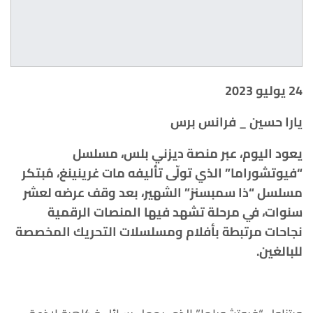
24 يوليو 2023
يارا حسين _ فرانس برس
يعود اليوم، عبر منصة ديزني بلس، مسلسل
“فيوتشوراما” الذي تولّى تأليفه مات غرينينغ، مُبتكر
مسلسل “ذا سمبسنز” الشهير، بعد وقف عرضه لعشر
سنوات، في مرحلة تشهد فيها المنصات الرقمية
نجاحات مرتبطة بأفلام ومسلسلات التحريك المخصصة
للبالغين.