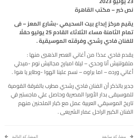
23 يوليو 2023
نص خبر – مكتب القاهرة
يقيم مركز إبداع بيت السحيمي -بشارع المعز – فى
تمام الثامنة مساء الثلاثاء القادم 25 يوليو حفلًا
للفنان فادي رشدي وفرقته الموسيقية .
يقدم فادي عددًا من أغاني العصر الذهبى منها :
متفوتنيش أنا وحدي – ليلة امبارح مجاليش نوم -ميدلي
أغاني ورده – اما براوه – نسم علينا الهوا -وطاير يا هوا .
جدير بالذكر أن الفنان فادي رشدي مطرب بالفرقة القومية
للموسيقى بدار الأوبرا المصرية وحاصل علي ماجستير في
تاريخ الموسيقي العربية عمل مع كبار الملحنين منهم
الفنان الكبير الراحل عمار الشريعى .
مشاركة سابقة
المشاركة التالية