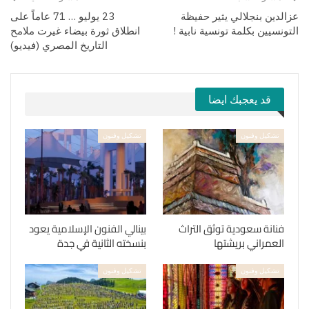
عزالدين بنجلالي يثير حفيظة
23 يوليو … 71 عاماً على
التونسيين بكلمة تونسية نابية !
انطلاق ثورة بيضاء غيرت ملامح
التاريخ المصري (فيديو)
قد يعجبك ايضا
تشكيل وفنون
تشكيل وفنون
فنانة سعودية توثق التراث
بينالي الفنون الإسلامية يعود
العمراني بريشتها
بنسخته الثانية في جدة
تشكيل وفنون
تشكيل وفنون