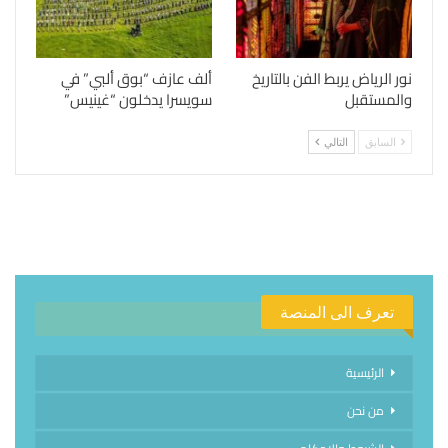
نور الرياض يربط الفن بالتاريخ
ألف عازف “بوق ألبي” في
والمستقبل
سويسرا يدخلون “غينيس”
السابق
التالي
تعرف الى المنصة
الرئيسية
من نحن