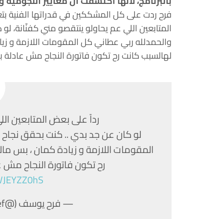
بالبرنامج، لأنها اكتشفت أن معايير النجومية 
فرح ردت على كل المشككين في قدراتها الفنية بتغر
المتابعين اللي عم يحاولو ينتقصو مني كفنّانة، لو 
والحمدلله ربي عطاني كل المقومات اللازمة و زيا
لهالسبب كانت رح تكون فاتورة النجاح مش عادلة بحق
رداً على بعض المتابعين الل
لو كان عن جد بدي .. كنت بحقق نجاح ل
المقومات اللازمة و زيادة كمان ، بس مال
رح تكون فاتورة النجاح مش عا
TVJEYZZ0hS
— فرح يوسف (@FarrahYousef)