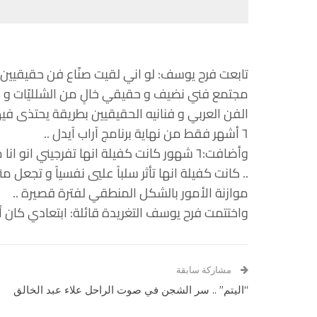
تابعت فرح يوسف: لو اني لقيت صنّاع فن حقيقيين و 
مجتمع فني نضيف و حقيقي خالٍ من الشلليّات و ا
الفن العربي و فنانيه الحقيقيين بطريقة يحتذى فيه
٦ أشهر فقط من نهاية برنامج آراب آيدل ..
وأضافت:٦ شهور كانت كفيلة انها تفرجيني ان
.. كانت كفيلة انها تأثر سلباً عليي نفسياً و تجعل
موازنة الأمور بالشكل المنطقي لفترة قصيرة ..
واختتمت فرح يوسف التغريدة قائلة: ابتعادي كان 
مشاركة سابقة
“اليتم” .. سر الشجن في صوت الراحل علاء عبد الخالق