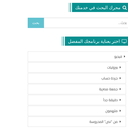
محرك البحث في خدمتك
اختر بعناية برنامجك المفضل
فيديو
بيروتيات
جردة حساب
جمعة مصرية
دقيقة جداً
ملهمون
من “نص” المحروسة