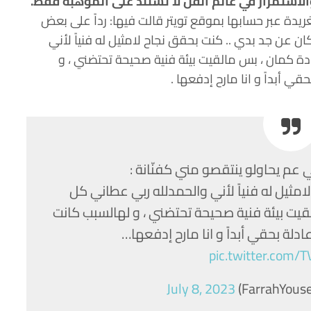
والاستمرار في عالم الفن لا تستند على الموهبة فقط.
يدة عبر حسابها بموقع تويتر قالت فيها: رداً على بعض
كان عن جد بدي .. كنت بحقق نجاح لامثيل له فنياً لأني
دة كمان ، بس مالقيت بيئة فنية صحيحة تحتضني ، و
ي أبداً و انا مارح إدفعها .
ي عم يحاولو ينتقصو مني كفنّانة :
امثيل له فنياً لأني والحمدلله ربي عطاني كل
قيت بيئة فنية صحيحة تحتضني ، و لهالسبب كانت
دلة بحقي أبداً و انا مارح إدفعها…
pic.twitter.com/
July 8, 2023