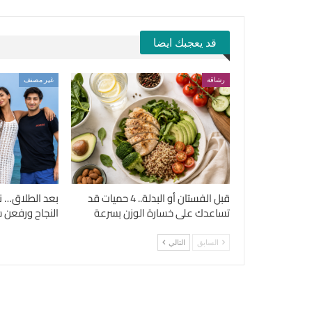
قد يعجبك ايضا
رشاقة
غير مصنف
قبل الفستان أو البدلة.. 4 حميات قد
بعد الطلاق… ن
تساعدك على خسارة الوزن بسرعة
النجاح ورفعن شع
السابق
التالي