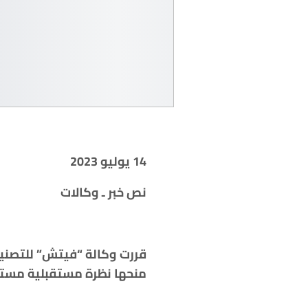
14
يوليو 2023
نص خبر ـ وكالات
قررت وكالة “فيتش” للتصنيف 
منحها نظرة مستقبلية مست