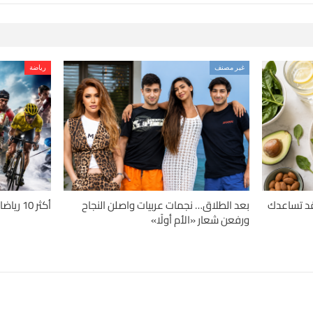
غير مصنف
رياضة
دلة.. 4 حميات قد تساعدك
بعد الطلاق… نجمات عربيات واصلن النجاح
أكثر 10 رياضات تسبباً للإصابات حول العالم
ورفعن شعار «الأم أولًا»