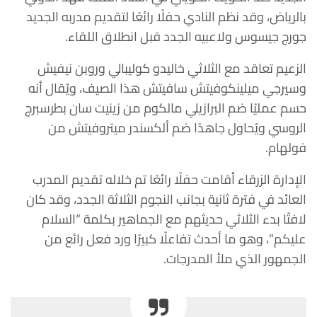
بالرياض، وقد نظم النادي حفلًا رائعًا لتقديم مدربه الجديد
جورج جيسوس ولاعبيه الجدد قبل انطلاق اللقاء.
الزعيم تعاقد مع الثلاثي خاليدو كوليبالي وروبن نيفيش
وسيرجي ميلينكوفيتش سافيتش هذا الصيف، ويُقال أنه
حسم عمليًا ضم البرازيلي مالكوم من زينيت سان بطرسبرج
الروسي ويُحاول جاهدًا ضم ألكسندر ميتروفيتش من
فولهام.
الإدارة الزرقاء أقامت حفلًا رائعًا تم خلاله تقديم المدرب
العائد في فترة ثانية بجانب النجوم الثلاثة الجدد، وقد كان
لافتًا بدء الثلاثي حديثهم مع الجماهير بكلمة “السلام
عليكم”، وهو ما أحدث تفاعلًا كبيرًا ورد فعل رائع من
الجمهور الذي ملأ المدرجات.