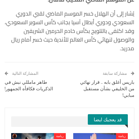
يُشار إلى أن الهلال خسر الموسم الماضي لقبي الدوري
السعودي ودوري أبطال آسيا بجانب كأس السوبر السعودي،
وقد اكتفى بالتتويج بكأس خادم الحرمين الشريفين
والوصول لنهائي كأس العالم للأندية حيث خسر أمام ريال
مدريد.
مشاركة سابقة
المشاركة التالية
باريس أغلق بابه .. قرار نهائي
طاهر مامللي نبش في
من الخليفي بشأن مستقبل
الذكريات فكافأه الجمهور!
مبابي!
قد يعجبك ايضا
رياضة
رياضة