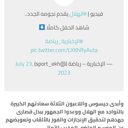
فيديو |
#الهلال
يقدم نجومه الجدد..
شاهد الحفل كاملًا
#الإخبارية_رياضة
pic.twitter.com/LXKhRyAuta
— الإخبارية – رياضة (@sport_ekh)
July 23,
2023
وأبدى جيسوس واللاعبون الثلاثة سعادتهم الكبيرة
بالتواجد مع الهلال ووعدوا الجمهور ببذل قصارى
جهدهم لتحقيق الإنجازات والفوز بالألقاب وتعويضهم
عن الموسم الماضي المخيب للآمال.