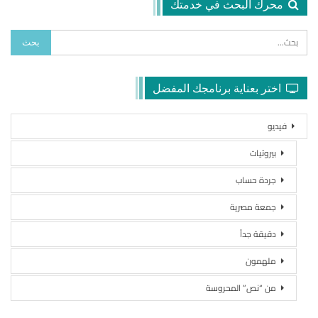
محرك البحث في خدمتك
اختر بعناية برنامجك المفضل
فيديو
بيروتيات
جردة حساب
جمعة مصرية
دقيقة جداً
ملهمون
من “نص” المحروسة