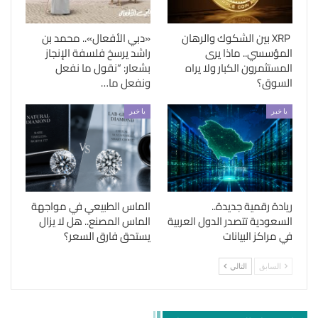
XRP بين الشكوك والرهان
«دبي الأفعال».. محمد بن
المؤسسي.. ماذا يرى
راشد يرسخ فلسفة الإنجاز
المستثمرون الكبار ولا يراه
بشعار: “نقول ما نفعل
السوق؟
ونفعل ما…
يا خبر
يا خبر
ريادة رقمية جديدة..
الماس الطبيعي في مواجهة
السعودية تتصدر الدول العربية
الماس المصنع.. هل لا يزال
في مراكز البيانات
يستحق فارق السعر؟
السابق
التالي