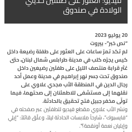
فيديو: العثور على طفلين حديثي
الولادة في صندوق
20 يوليو 2023
“نص خبر”- بيروت
لم تكد تمرّ ساعات على العثور على طفلة رضيعة داخل
كيس يجرّه كلب في مدينة طرابلس شمال لبنان، حتى
عُثر قرابة منتصف الليل على طفلَين رضيعَين داخل
صندوق تحت جسر نهر إبراهيم في مدينة وعمل أحد
رجال الدين في المنطقة الأب مجدي علاوي على
نقلهما إلى مستشفى للاطمئنان إلى صحتهما، فيما
تولّى مخفر جبيل فتح تحقيق بالحادثة.
ونشر الأب علاوي مقطع فيديو للطفلَين عبر صفحته في
“فايسبوك”، شارحاً ملابسات الحادثة ليلاً، وعلّق قائلاً: “إيلي
وإيليان نعمة أونقمة؟”.