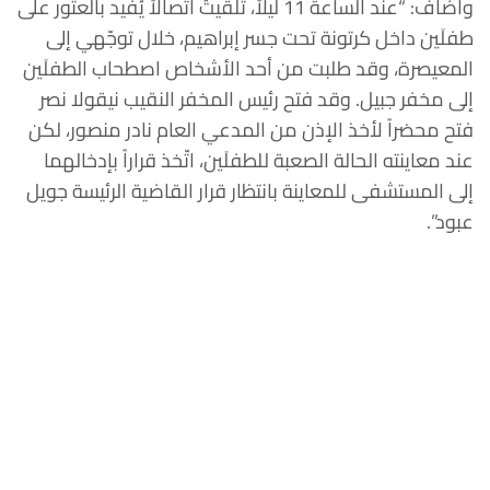
وأضاف: “عند الساعة 11 ليلاً، تلقيتُ اتّصالاً يُفيد بالعثور على
طفلَين داخل كرتونة تحت جسر إبراهيم، خلال توجّهي إلى
المعيصرة، وقد طلبت من أحد الأشخاص اصطحاب الطفلَين
إلى مخفر جبيل. وقد فتح رئيس المخفر النقيب نيقولا نصر
فتح محضراً لأخذ الإذن من المدعي العام نادر منصور، لكن
عند معاينته الحالة الصعبة للطفلَين، اتّخذ قراراً بإدخالهما
إلى المستشفى للمعاينة بانتظار قرار القاضية الرئيسة جويل
عبود”.